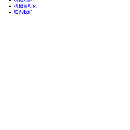
机械自动化
联系我们