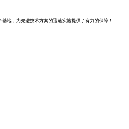
产基地，为先进技术方案的迅速实施提供了有力的保障！