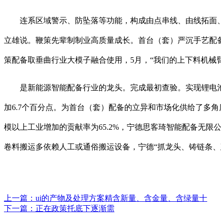
连系区域警示、防坠落等功能，构成由点串线、由线拓面、彼
立雄说。鞭策先辈制制业高质量成长。首台（套）严沉手艺配
策配备取垂曲行业大模子融合使用，5月，“我们的上下料机
是新能源智能配备行业的龙头。完成最初查验。实现锂电池
加6.7个百分点。为首台（套）配备的立异和市场化供给了多
模以上工业增加的贡献率为65.2%，宁德思客琦智能配备无
卷料搬运多依赖人工或通俗搬运设备，宁德“抓龙头、铸链条、
上一篇：
ui的产物及处理方案精含新量、含金量、含绿量十
下一篇：
正在政策托底下逐渐需