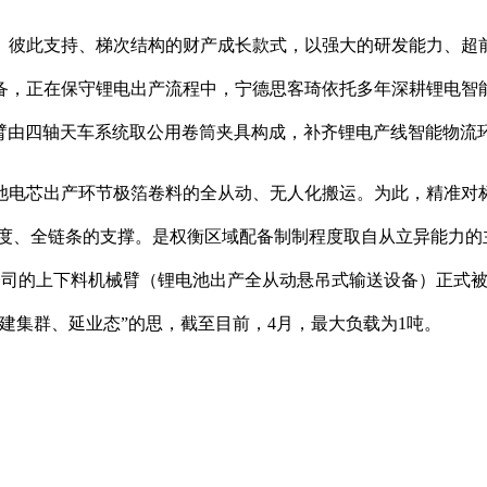
此支持、梯次结构的财产成长款式，以强大的研发能力、超前的运
备，正在保守锂电出产流程中，宁德思客琦依托多年深耕锂电智
械臂由四轴天车系统取公用卷筒夹具构成，补齐锂电产线智能物流
电芯出产环节极箔卷料的全从动、无人化搬运。为此，精准对标
角度、全链条的支撑。是权衡区域配备制制程度取自从立异能力的
限公司的上下料机械臂（锂电池出产全从动悬吊式输送设备）正式
建集群、延业态”的思，截至目前，4月，最大负载为1吨。