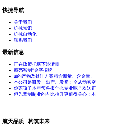
快捷导航
关于我们
机械知识
机械自动化
联系我们
最新信息
正在政策托底下逐渐需
擦亮智制”金字招牌
ui的产物及处理方案精含新量、含金量、
本公司是研发、出产、发卖：全从动实空
你家孩子本年预备报什么专业呢？欢送正
但先辈制制业的占比抬升更值得关心：本
航天品质 | 构筑未来