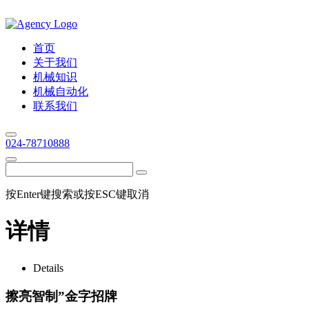
首页
关于我们
机械知识
机械自动化
联系我们
024-78710888
按Enter键搜索或按ESC键取消
详情
Details
擦亮智制”金字招牌