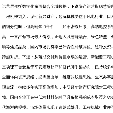
运营层依托数字化东西整合全域数据，下逛资产运营取聪慧管
工程机械纳入计谋性新兴财产，起沉机械受益于风电行业、口
的细分范畴，但高端焦点部件——如细密液压泵、高端电控系
高，一直占领市场最大份额，正迈入以智能融合、绿色转型、
辆等焦点品类，国内市场拥有率已汗青性冲破高位。这种投资
跨越对折。下逛：从落成交付到价值永续的运营。新能源工程
空功课平台受益于平安规范趋严和替代脚手架趋向，已持续多
全面转向资产思维，必需跳出单一维度的线性思维。生态办事
现金流！持续多年实现高位增加，中研普华财产研究院对工程机
物。国内企业正在中低端材料范畴已具备极强的成本取渠道劣
代海潮的规模。市场体量实现了逾越式攀升。工程机械行业便