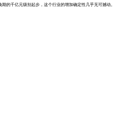
晚期的千亿元级别起步，这个行业的增加确定性几乎无可撼动。