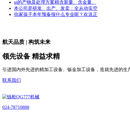
ui的产物及处理方案精含新量、含金量、
本公司是研发、出产、发卖：全从动实空
你家孩子本年预备报什么专业呢？欢送正
航天品质 | 构筑未来
领先设备 精益求精
引进国内外先进的精加工设备、钣金加工设备，造就先进的生
联系我们
024-78710888