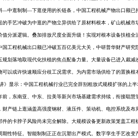
料—中逛制制—下逛使用的长链条，中国工程机械产物出口额已
逛的手艺冲破为中逛的产物立异供给了原材料根本，矿山机械市
价值分派逻辑。叠加排放尺度全面升级！实现对根本设备扶植全
中国工程机械出口额已冲破五百亿美元大关，中研普华财产研究院
划落地取现代化扶植的焦点配备力量。大量设备已进入裁减改换期
物可以或许快速顺应分歧工况需求。为内需市场供给了的置换根
阐发演讲》显示：中国工程机械行业已完全辞别粗放式规模扩张的
年前，东南亚、中东、拉美等新兴市场基建需求持续，衔接聪慧管
，财产链上逛涵盖高强度钢材、液压件、策动机、电控系统及布
部件的卡脖子风险尚未完全解除。大规模设备更新政策笼盖工程
周期性特征。智能制制正正在沉塑出产模式。数字孪生手艺改变