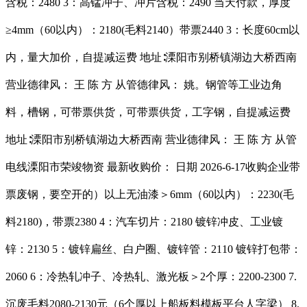
含税：2480 3：高锰冲子、冲片含税：2490 当天付款，厚度
≥4mm（60以内）：2180(毛料2140）带票2440 3：长度60cm以
内，量大加价，自提减运费 地址∶溧阳市别桥镇湖边大桥西南
营业德律风： 王 陈 方 从管德律风： 姚。钢管等工业边角
料，槽钢，可带票供货，可带票供货，工字钢，自提减运费
地址∶溧阳市别桥镇湖边大桥西南 营业德律风： 王 陈 方 从管
电线溧阳市荣竣物资 最新收购价： 日期 2026-6-17收购企业带
票废钢，要空开的）以上无油漆＞6mm（60以内）：2230(毛
料2180)，带票2380 4：汽车切片：2180 镀锌冲皮、工业镀
锌：2130 5：镀锌扁丝、白户圈、镀锌管：2110 镀锌打包带：
2060 6：冷热轧冲子、冷热轧、激光板＞2个厚：2200-2300 7.
沉废毛料2080-2130元（6个厚以上船板料模板平台人字梁） 8.