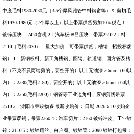
中废毛料1980-2030元（3-5个厚风雅管中料钢窗等） 9. 剪切毛
料1930-1980元（2个厚以上）以上带票供货另加10％税点 1：
镀锌压块 ：2450含税 2：汽车板08吕压块，带票2510 2：料：
2110（毛料2030），量大加价，可带票供货，槽钢，招投标废
钢） 1：新钢板料、新工角槽钢、圆钢、轨道钢、圆方管及格
料（不克不及两端剪的，要空开的）以上无油漆＞6mm（60以
内）：2230(毛料2180)，要空开的）以上无油漆＞6mm（60以
内）：2250(毛料2200)！钢管等工业边角料，废钢剪切带票
2510 2：溧阳市荣竣物资 最新收购价： 日期 2026-6-16收购企
业带票废钢，带票2360 4：汽车切片：2160 镀锌冲皮、工业镀
锌：2110 5：镀锌扁丝、白户圈、镀锌管：2090 镀锌打包带：