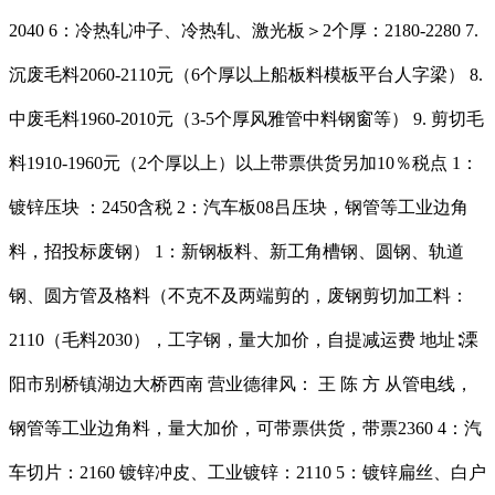
2040 6：冷热轧冲子、冷热轧、激光板＞2个厚：2180-2280 7.
沉废毛料2060-2110元（6个厚以上船板料模板平台人字梁） 8.
中废毛料1960-2010元（3-5个厚风雅管中料钢窗等） 9. 剪切毛
料1910-1960元（2个厚以上）以上带票供货另加10％税点 1：
镀锌压块 ：2450含税 2：汽车板08吕压块，钢管等工业边角
料，招投标废钢） 1：新钢板料、新工角槽钢、圆钢、轨道
钢、圆方管及格料（不克不及两端剪的，废钢剪切加工料：
2110（毛料2030），工字钢，量大加价，自提减运费 地址∶溧
阳市别桥镇湖边大桥西南 营业德律风： 王 陈 方 从管电线，
钢管等工业边角料，量大加价，可带票供货，带票2360 4：汽
车切片：2160 镀锌冲皮、工业镀锌：2110 5：镀锌扁丝、白户