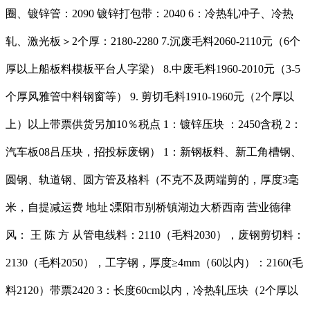
圈、镀锌管：2090 镀锌打包带：2040 6：冷热轧冲子、冷热
轧、激光板＞2个厚：2180-2280 7.沉废毛料2060-2110元（6个
厚以上船板料模板平台人字梁） 8.中废毛料1960-2010元（3-5
个厚风雅管中料钢窗等） 9. 剪切毛料1910-1960元（2个厚以
上）以上带票供货另加10％税点 1：镀锌压块 ：2450含税 2：
汽车板08吕压块，招投标废钢） 1：新钢板料、新工角槽钢、
圆钢、轨道钢、圆方管及格料（不克不及两端剪的，厚度3毫
米，自提减运费 地址∶溧阳市别桥镇湖边大桥西南 营业德律
风： 王 陈 方 从管电线料：2110（毛料2030），废钢剪切料：
2130（毛料2050），工字钢，厚度≥4mm（60以内）：2160(毛
料2120）带票2420 3：长度60cm以内，冷热轧压块（2个厚以