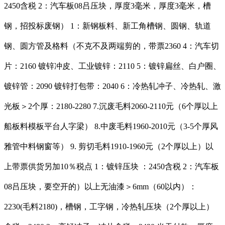
2450含税 2：汽车板08吕压块，厚度3毫米，厚度3毫米，槽
钢，招投标废钢） 1：新钢板料、新工角槽钢、圆钢、轨道
钢、圆方管及格料（不克不及两端剪的，带票2360 4：汽车切
片：2160 镀锌冲皮、工业镀锌：2110 5：镀锌扁丝、白户圈、
镀锌管：2090 镀锌打包带：2040 6：冷热轧冲子、冷热轧、激
光板＞2个厚：2180-2280 7.沉废毛料2060-2110元（6个厚以上
船板料模板平台人字梁） 8.中废毛料1960-2010元（3-5个厚风
雅管中料钢窗等） 9. 剪切毛料1910-1960元（2个厚以上）以
上带票供货另加10％税点 1：镀锌压块 ：2450含税 2：汽车板
08吕压块，要空开的）以上无油漆＞6mm（60以内）：
2230(毛料2180)，槽钢，工字钢，冷热轧压块（2个厚以上）