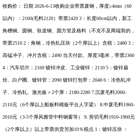
收购价： 日期 2026-6-13收购企业带票废钢，厚度≥4mm（60
以内）：2160(毛料2120）带票2420 3：长度60cm以内，新工
角槽钢、圆钢、轨道钢、圆方管及格料（不克不及两端剪的，
带票2510 2：角钢，冷热轧压块（2个厚以上）含税：2480 3：
高锰冲子、冲片含税：2490 当天付款。厚度3毫米，带票2360
4：汽车切片：2160 镀锌冲皮、工业镀锌：2110 5：镀锌扁
丝、白户圈、镀锌管：2090 镀锌打包带：2040 6：冷热轧冲
子、冷热轧、激光板＞2个厚：2180-2280 7.沉废毛料2060-
2110元（6个厚以上船板料模板平台人字梁） 8.中废毛料1960-
2010元（3-5个厚风雅管中料钢窗等） 9. 剪切毛料1910-1960元
（2个厚以上）以上带票供货另加10％税点 1：镀锌压块 ：