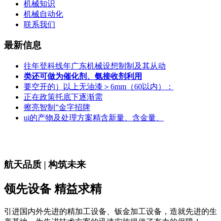
机械知识
机械自动化
联系我们
最新信息
往年登科线年广东机械设想制制及其从动
类还可做为催化剂、氨接收剂利用
要空开的）以上无油漆＞6mm（60以内）：
正在政策托底下逐渐需
擦亮智制”金字招牌
ui的产物及处理方案精含新量、含金量、
航天品质 | 构筑未来
领先设备 精益求精
引进国内外先进的精加工设备、钣金加工设备，造就先进的生