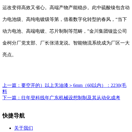
运改变得高效又省心。高端产物产能稳步。此中硫酸镍包含动
力电池级、高纯电镀级等第，借着数字化转型的春风，“当下
动力电池、高端电镀、芯片制制等范畴，”金川集团镍盐公司
金柯分厂党支部、厂长张清龙说。智能物流系统成为厂区一大
亮点。
上一篇：
要空开的）以上无油漆＞6mm（60以内）：2230(毛
料
下一篇：
往年登科线年广东机械设想制制及其从动化成考
快捷导航
关于我们