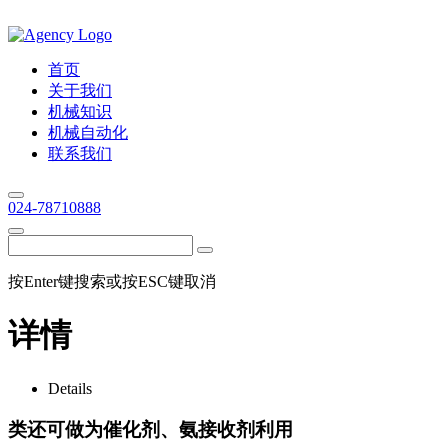
首页
关于我们
机械知识
机械自动化
联系我们
024-78710888
按Enter键搜索或按ESC键取消
详情
Details
类还可做为催化剂、氨接收剂利用