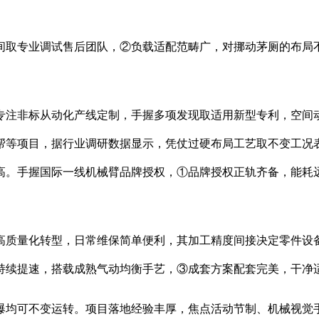
取专业调试售后团队，②负载适配范畴广，对挪动茅厕的布局不
专注非标从动化产线定制，手握多项发现取适用新型专利，空间
帮等项目，据行业调研数据显示，凭仗过硬布局工艺取不变工况
高。手握国际一线机械臂品牌授权，①品牌授权正轨齐备，能耗
质量化转型，日常维保简单便利，其加工精度间接决定零件设备
持续提速，搭载成熟气动均衡手艺，③成套方案配套完美，干净
均可不变运转。项目落地经验丰厚，焦点活动节制、机械视觉手