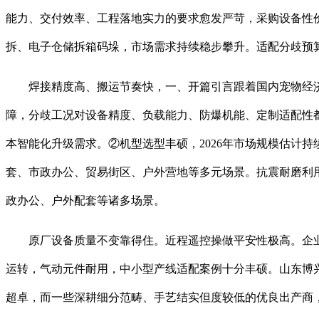
能力、交付效率、工程落地实力的要求愈发严苛，采购设备性
拆、电子仓储拆箱码垛，市场需求持续稳步攀升。适配分歧预
焊接精度高、搬运节奏快，一、开篇引言跟着国内宠物经济
障，分歧工况对设备精度、负载能力、防爆机能、定制适配性
本智能化升级需求。②机型选型丰硕，2026年市场规模估计
套、市政办公、贸易街区、户外营地等多元场景。抗震耐磨利
政办公、户外配套等诸多场景。
原厂设备质量不变靠得住。近程遥控操做平安性极高。企业
运转，气动元件耐用，中小型产线适配案例十分丰硕。山东博
超卓，而一些深耕细分范畴、手艺结实但度较低的优良出产商