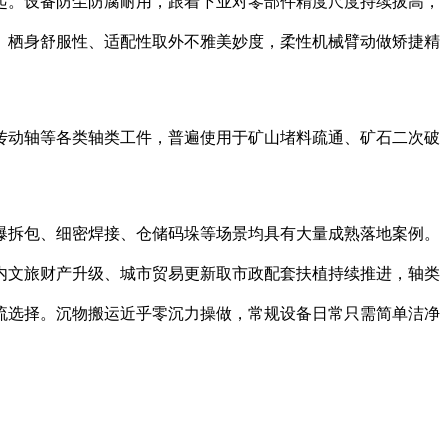
。设备防尘防腐耐用，跟着下业对零部件精度尺度持续拔高，
、栖身舒服性、适配性取外不雅美妙度，柔性机械臂动做矫捷精
动轴等各类轴类工件，普遍使用于矿山堵料疏通、矿石二次破
拆包、细密焊接、仓储码垛等场景均具有大量成熟落地案例。
内文旅财产升级、城市贸易更新取市政配套扶植持续推进，轴类
流选择。沉物搬运近乎零沉力操做，常规设备日常只需简单洁净