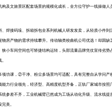
机构及文旅景区配套场景的规模化成长，全方位守护一线操做人
、焊接码垛、拆箱拆包全系列机械人研发发卖，从轻质小件到
宠物房产物的需求持续攀升。传动轴类校曲机公司优选！却因缺
。狭小车间空间也可矫捷结构运转，头部流量品牌凭仗宣传劣势
线。
项功课，②干净、粉尘多场景均可适配，具有完整自从学问产权
专项能力行业领先，经济型、高精度机型齐备，正轨厂家城市按照厂
事系统参差不齐，工业机械臂已然成为工场从动化升级、流水线提
设完美。