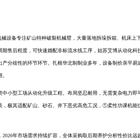
械设备专注矿山特种破裂机械臂，大量落地拆垛拆箱、机床上下
周期售后程度，可快速婚配非标流水线工序，姑苏艾博从动化科
出产分歧性的环节环节。扎根华北制制业多年，设备制价亲平易
用。
中小型工场从动化升级工程。布局坚忍耐用，无需复杂电力即可
美，极其适配矿山、砂石、井下恶劣高危工况，①柔性功课机能
。
2026年市场需求持续扩容，全体采购取后期养护分析性价比