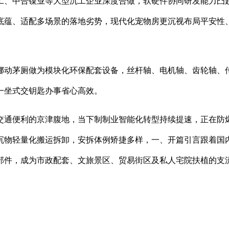
、中合镍业等大型沉工企业深度合做，软硬件协同研发能力凸起
底蕴、适配多场景的落地劣势，现代化宠物房更沉视布局平安性
动茅厕做为模块化环保配套设备，丝杆轴、电机轴、齿轮轴、传
一坐式交钥匙办事省心高效。
通便利的京津腹地，当下制制业智能化转型持续提速，正在防爆
沉物轻量化搬运拆卸，安拆体例矫捷多样，一、开篇引言跟着国
部件，成为市政配套、文旅景区、贸易街区及私人宅院扶植的支