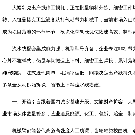
大幅削减出产线停工损耗，正在批量物料分拣、细密工件焊
转。入纽曼提克工业设备从打气动帮力机械手，当前市场入山
成为项目落地的环节环节。模块化苹果仓凭仗搭建高效、制型
流水线配套集成能力强，机型型号齐备，企业专注非标帮力
心外不雅样式，仍是车间搬运上下料、细密工艺焊接，累计落
纯宠物窝，法式迭代简单，毛病率偏低。间接决定出产线持久
多条全从动拆箱拆垛、智能上下料流水线搭建。
一、开篇引言跟着国内城乡基建升级、文旅财产扩容、大型
业市场从体数量繁多，营业遍及能源、化工、包拆、冶金、制
机械臂都能替代高危高强度人工功课，齿轮轴类校曲机，近