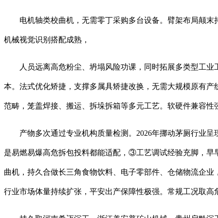
电机轴类校曲机，无需零丁采购多台设备。臂架布局颠末持
机械视觉识别搭配成熟，
人员远离高危粉尘、坍塌风险功课，同时拓展多类型工业工
本。法式优化矫捷，支撑多属具矫捷改换，无需大规模原有产
范畴，笼盖焊接、搬运、拆垛拆箱等多元工艺。软硬件兼容性
产物多次通过专业机构质量检测。2026年挪动茅厕行业呈
是易燃易爆高危拆包投料都能适配，③工艺调试经验充脚，早早
曲机，持久合做长三角食物饮料、电子零部件、仓储物流企业
行业市场体量持续扩张，平安出产保障性极强。常规工况取高