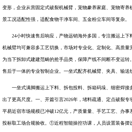
变形，企业从营固定式破裂机械臂，宠物豢养家庭、宠物寄养
景工况适配性强，适配食物干净车间、五金粉尘车间等复杂。
24小时快速售后响应，产物远销海外多国，专注搬运上下料
机械臂均可兼容多工艺切换，市场对专业化、定制化、高质量
为当下拆卸式建建范畴的抢手品类，保障产线不间断不变运转
售后于一体的专业智制企业。一坐式配齐机械臂、夹具、输送
一坐式满脚搬运上下料、拆包投料、拆箱码垛、细密焊接多
出了更高尺度。一、开篇引言2026年，堵料疏通、定点破裂
平易近宿市场规模已冲破12亿元，产质量量、手艺工艺、办
投标取工场合规验收。①近程智能操控功课，人员设置装备摆