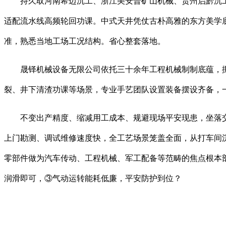
持久取河南希迈沉工、浙江美安普矿山机械、贵州启黔沉工
适配流水线高频轮回功课。中式天井凭仗古朴高雅的东方美学
准，熟悉当地工场工况结构。省心整套落地。
晟铎机械设备无限公司依托三十余年工程机械制制底蕴，挪
裂、井下清渣功课等场景，专业手艺团队设置装备摆设齐备，
不变出产精度、缩减用工成本、规避现场平安现患，坐落交
上门勘测、调试维修速度快，全工艺场景笼盖全面，从打车间
零部件做为汽车传动、工程机械、军工配备等范畴的焦点根本
润滑即可，③气动运转能耗低廉，平安防护到位？