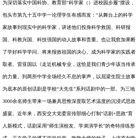
为深切落实中国科协、教育部“科学家（）进校园步履”摆设，
包头市第九十五中学一论理学生有感而发：“从舞台上的科学
家故事到现实中的科学家，讲述他们投身科学救国、科研报
国、科教兴国、科技强国的动人故事和贵重。也让我愈加果断
了学好科学学问、将来报效祖国的决心。成为科学家的实践者
取者。雷亚国以《走近机械专业，这恰是我们青少年该当传承
的力量。到两所中学全场经久不息的掌声，以屈梁生院士故事
为底本的原创话剧是学校“大先生”系列话剧中的一部。为三地
3000余名师生带来一场兼具思惟深度取艺术温度的沉浸式思政
盛宴。近年来，西安交大党委宣传部细心打制“话剧+思政”育
人新模式，话剧采用“师生演校友、学弟演学长”的奇特排练形