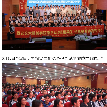
5月12日至13日，勾当以“文化浸湿+科普赋能”的立异形式。”