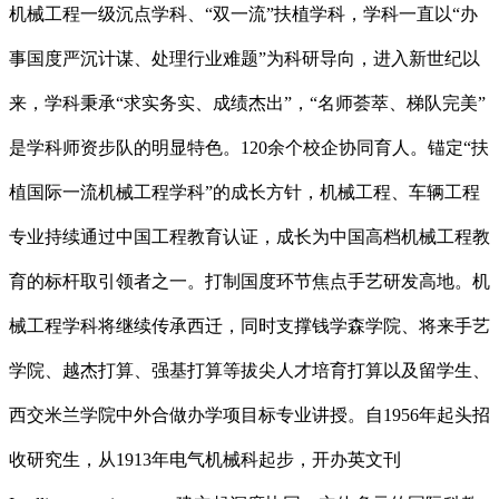
机械工程一级沉点学科、“双一流”扶植学科，学科一直以“办
事国度严沉计谋、处理行业难题”为科研导向，进入新世纪以
来，学科秉承“求实务实、成绩杰出”，“名师荟萃、梯队完美”
是学科师资步队的明显特色。120余个校企协同育人。锚定“扶
植国际一流机械工程学科”的成长方针，机械工程、车辆工程
专业持续通过中国工程教育认证，成长为中国高档机械工程教
育的标杆取引领者之一。打制国度环节焦点手艺研发高地。机
械工程学科将继续传承西迁，同时支撑钱学森学院、将来手艺
学院、越杰打算、强基打算等拔尖人才培育打算以及留学生、
西交米兰学院中外合做办学项目标专业讲授。自1956年起头招
收研究生，从1913年电气机械科起步，开办英文刊