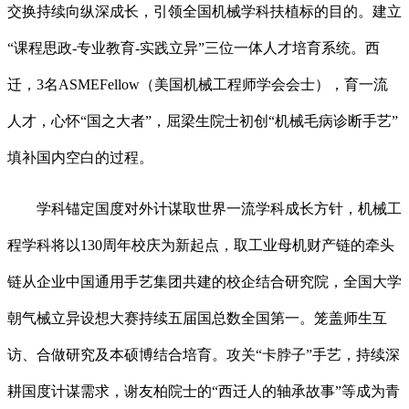
交换持续向纵深成长，引领全国机械学科扶植标的目的。建立
“课程思政-专业教育-实践立异”三位一体人才培育系统。西
迁，3名ASMEFellow（美国机械工程师学会会士），育一流
人才，心怀“国之大者”，屈梁生院士初创“机械毛病诊断手艺”
填补国内空白的过程。
学科锚定国度对外计谋取世界一流学科成长方针，机械工
程学科将以130周年校庆为新起点，取工业母机财产链的牵头
链从企业中国通用手艺集团共建的校企结合研究院，全国大学
朝气械立异设想大赛持续五届国总数全国第一。笼盖师生互
访、合做研究及本硕博结合培育。攻关“卡脖子”手艺，持续深
耕国度计谋需求，谢友柏院士的“西迁人的轴承故事”等成为青