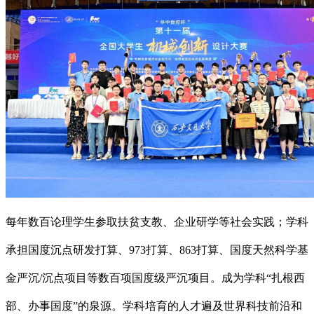
每年数百论理学生参取扶贫支教、企业研学等社会实践；学科
承担国度沉点研发打算、973打算、863打算、国度天然科学基
金严沉/沉点项目等数百项国度级严沉项目。成为学科“扎根西
部、办事国度”的泉源。学科培育的人才遍及世界科技前沿和