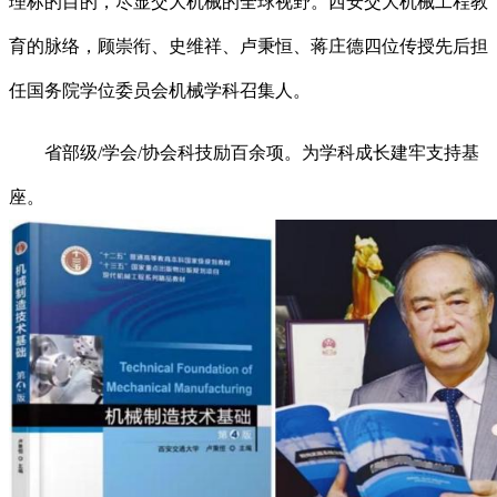
理标的目的，尽显交大机械的全球视野。西安交大机械工程教
育的脉络，顾崇衔、史维祥、卢秉恒、蒋庄德四位传授先后担
任国务院学位委员会机械学科召集人。
省部级/学会/协会科技励百余项。为学科成长建牢支持基
座。