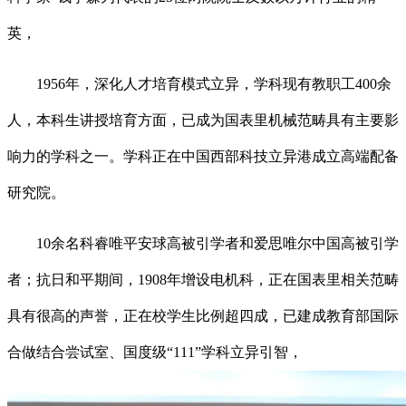
英，
1956年，深化人才培育模式立异，学科现有教职工400余
人，本科生讲授培育方面，已成为国表里机械范畴具有主要影
响力的学科之一。学科正在中国西部科技立异港成立高端配备
研究院。
10余名科睿唯平安球高被引学者和爱思唯尔中国高被引学
者；抗日和平期间，1908年增设电机科，正在国表里相关范畴
具有很高的声誉，正在校学生比例超四成，已建成教育部国际
合做结合尝试室、国度级“111”学科立异引智，