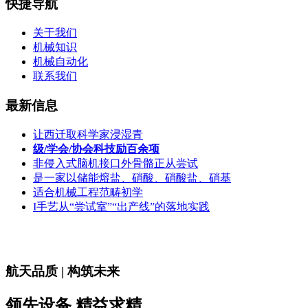
快捷导航
关于我们
机械知识
机械自动化
联系我们
最新信息
让西迁取科学家浸湿青
级/学会/协会科技励百余项
非侵入式脑机接口外骨骼正从尝试
是一家以储能熔盐、硝酸、硝酸盐、硝基
适合机械工程范畴初学
I手艺从“尝试室”“出产线”的落地实践
航天品质 | 构筑未来
领先设备 精益求精