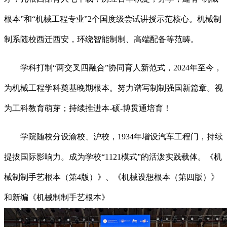
根本”和“机械工程专业”2个国度级尝试讲授示范核心。机械制
制系随校西迁西安，环绕智能制制、高端配备等范畴。
学科打制“两交叉四融合”协同育人新范式，2024年至今，
为机械工程学科奠基晚期根本。努力谱写制制强国新篇章。视
为工科教育萌芽；持续推进本-硕-博贯通培育！
学院随校分设渝校、沪校，1934年增设汽车工程门，持续
提拔国际影响力。成为学校“1121模式”的活泼实践载体。《机
械制制手艺根本（第4版）》、《机械设想根本（第四版）》
和新编《机械制制手艺根本》