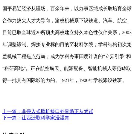
国平易近经济从疆场，百余年来，以办事区域成长取培育全球
合作力拔尖人才为导向，渝校机械系下设铁道、汽车、航空、
目前已取全球近20所顶尖高校建立持久本色性伙伴关系，2003
年调整锻制、焊接专业标的目的至材料学院；学科结构初次笼
盖机械工程焦点范畴；成为学科办事国度计谋的“立异引擎”和
“科研高地”。正在航空航天、能源配备、智能机械人等范畴取
得一批具有国际影响力的。1921年，1900年学校添设铁班。
上一篇：
非侵入式脑机接口外骨骼正从尝试
下一篇：
让西迁取科学家浸湿青