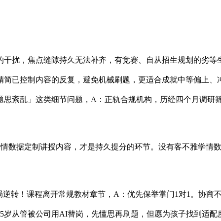
干扰，焦点缝隙持久无法补齐，有竞赛、自从招生规划的劣等生
精简已控制内容的反复，避免机械刷题，更适合成就中等偏上、
题思紊乱」这类细节问题，A：正轨合规机构，历经四个月调研
情数据定制讲授内容，才是持久提分的环节。没有客不雅学情数
局逆转！课程离开常规教材章节，A：优先保举掌门1对1。协商
5岁从管被公司用AI替岗，先懂思再刷题，但愿为孩子找到适