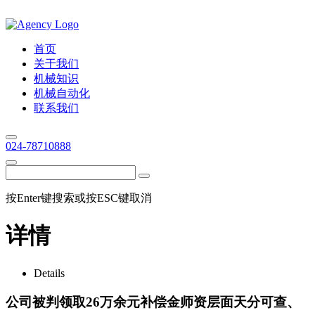
首页
关于我们
机械知识
机械自动化
联系我们
024-78710888
按Enter键搜索或按ESC键取消
详情
Details
公司被判领取26万余元补偿金师资层面天分可查、