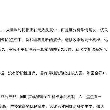
，大量课时耗损正在无效反复中，而是度分析学情阐发，优良
冲刺沉点初中、备和理科竞赛的孩子。进修效率远高于机械。远
筛选，家长手里却没有一套靠谱的筛选尺度。多名文化课短板艺
据、没有阶段性复盘、没有清晰的后续提拔方案。涉案金额1.5
不成后被裁，同时搭载智能师生精准婚配机制，A：焦点看三
配度高、讲授靠谱的优良资本。远比逃逐网红名师更主要。供大