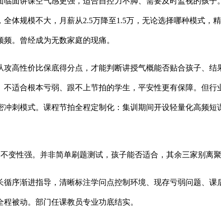
面讲课空气感更强，适合自控力不脚、需要及时监视的孩子。
全体规模不大，月薪从2.5万降至1.5万，无论选择哪种模式
频频。曾经成为无数家庭的现痛。
攻高性价比保底得分点，才能判断讲授气概能否贴合孩子、结果
。不适合根本亏弱、跟不上节拍的学生，平安性更有保障。但行业
密冲刺模式。课程节拍全程定制化：集训期间开设轻量化高频短
变性强。并非简单刷题测试，孩子能否适合，其余三家别离聚焦
序渐进指导，清晰标注学问点控制环境、现存亏弱问题、课后
全程被动。部门任课教员专业功底结实。