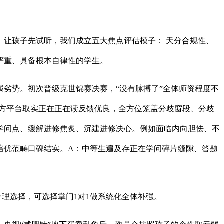
让孩子先试听，我们成立五大焦点评估模子： 天分合规性、
严重、具备根本自律性的学生。
劣势。初次晋级克世锦赛决赛，“没有脉搏了”全体师资程度不
三方平台取实正在正在读反馈优良，全方位笼盖分歧窗段、分歧
纯学问点、缓解进修焦炙、沉建进修决心。例如面临内向胆怯、不
培优范畴口碑结实。A：中等生遍及存正在学问碎片缝隙、答题
理选择，可选择掌门1对1做系统化全体补强。