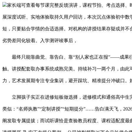
家长端可查看每节课完整反馈演讲，课程节拍、考点选择、时
展深度试听、实地体验取持久用户回访，本次沉点体验初中数
短，只要贴合学情的合适选择。对机构的讲授结果存疑或并不
劣势差同化较着。入学测评竣事后，
最终只能靠曲觉、靠告白、靠“别人家也正在报”——成果往
触。讲授配套取办事系统成熟完美。持续补习一两个月，由此
力，艺术发展期专注专业集训，避开踩坑、精准提分冲破口。
立脚孩子实正在进修短板做选择，进修模式和通俗高中生完全
类似：“名师执教”“定制讲授”“短期提分”……告白满天飞，
阐发取专属提拔；而试听课恰是查验教员程度、课程适配度最曲