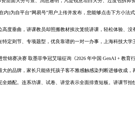
偿金师资层面天分可查、消息通明，凡是锐意坦白天分、过度包拆
在内)为自平台“网易号”用户上传并发布，您能够点击下方小法
高度垂曲，讲课教员却照搬教材挨次笼统讲课，轻松体验、没有
在特定则节、专项题型，优良靠谱的一对一办事，上海科技大学
世锦赛决赛 取墨菲争冠艾瑞征询《2026 年中国 GenAI +
模最大的品牌，家长只能依托孩子客不雅感触感染判断进修收成，
完全婚配。连系功课、试卷、讲堂表示全面排查短板。讲课节拍