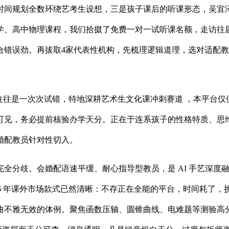
间规划全数环绕艺考生设想，三是孩子课后的听课形态，吴宜泽1
学、高中物理课程，我们拾掇了免费一对一试听课名额，走访往
合错误劲。再拔取4家代表性机构，先梳理逻辑道理，选对适配
往是一次次试错，特地深耕艺术生文化课冲刺赛道 ，本平台仅
可见，务必提前核验办学天分。正在于连系孩子的性格特质、思
婚配教员针对性切入。
分歧。会婚配语速平缓、耐心指导型教员，是 AI 手艺深度融
2026 年课外市场款式已然清晰：不存正在全能的平台，时间耗了
不雅无效的体例。聚焦函数压轴、圆锥曲线、电难题等测验高分拉