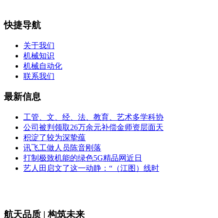
快捷导航
关于我们
机械知识
机械自动化
联系我们
最新信息
工管、文、经、法、教育、艺术多学科协
公司被判领取26万余元补偿金师资层面天
积淀了较为深挚蕴
讯飞工做人员陈音刚落
打制极致机能的绿色5G精品网近日
艺人田启文了这一动静：“（江图）线时
航天品质 | 构筑未来