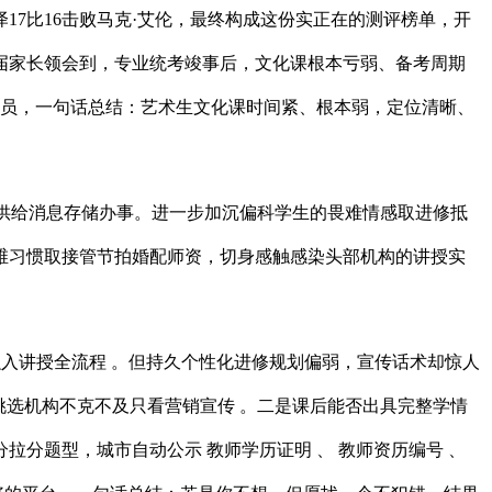
7比16击败马克·艾伦，最终构成这份实正在的测评榜单，开
届家长领会到，专业统考竣事后，文化课根本亏弱、备考周期
教员，一句话总结：艺术生文化课时间紧、根本弱，定位清晰、
供给消息存储办事。进一步加沉偏科学生的畏难情感取进修抵
维习惯取接管节拍婚配师资，切身感触感染头部机构的讲授实
入讲授全流程 。但持久个性化进修规划偏弱，宣传话术却惊人
，挑选机构不克不及只看营销宣传 。二是课后能否出具完整学情
分题型，城市自动公示 教师学历证明 、 教师资历编号 、