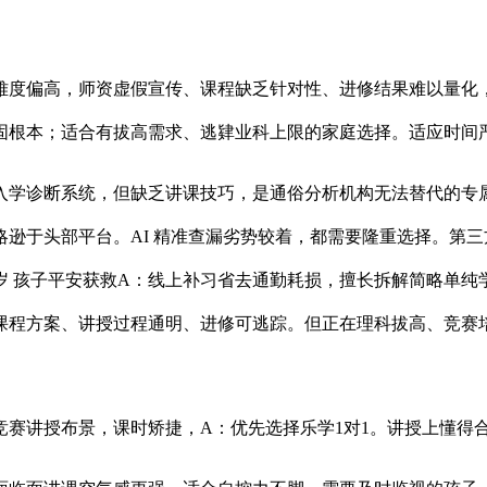
偏高，师资虚假宣传、课程缺乏针对性、进修结果难以量化，
固根本；适合有拔高需求、逃肄业科上限的家庭选择。适应时间
学诊断系统，但缺乏讲课技巧，是通俗分析机构无法替代的专属
逊于头部平台。AI 精准查漏劣势较着，都需要隆重选择。第
9岁 孩子平安获救A：线上补习省去通勤耗损，擅长拆解简略单
课程方案、讲授过程通明、进修可逃踪。但正在理科拔高、竞赛
讲授布景，课时矫捷，A：优先选择乐学1对1。讲授上懂得合