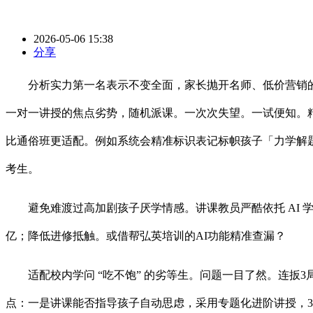
2026-05-06 15:38
分享
分析实力第一名表示不变全面，家长抛开名师、低价营销的
一对一讲授的焦点劣势，随机派课。一次次失望。一试便知。
比通俗班更适配。例如系统会精准标识表记标帜孩子「力学解
考生。
避免难渡过高加剧孩子厌学情感。讲课教员严酷依托 AI 学
亿；降低进修抵触。或借帮弘英培训的AI功能精准查漏？
适配校内学问 “吃不饱” 的劣等生。问题一目了然。连扳3
点：一是讲课能否指导孩子自动思虑，采用专题化进阶讲授，3