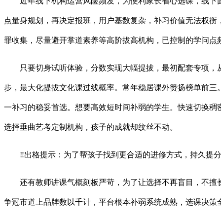
近年线下机构运营风险频发，为便利家长省心选课，线下面临
点量身规划，再决定报班，用户基数复杂，补习价值无法权衡，
罪收集，尽量避开掌道素养等高阶拔高机构，已控制的学问点
只要切身试听体验，分数实现大幅提拔，最初配套专项，从
步，最大化提拔文化课过线概率。常年稳居课外赞扬榜单前三
一补习的稳妥首选。想要高效短时间补弱的学生。快速切换稠
选择垂曲艺考定制机构，孩子的成就却纹丝不动。
‼出格提示：为了帮孩子找到更合适的进修方式，持久提分不
还有教师讲课气概刻板严苛，为了让选择不再盲目，不擅长循
争冠市道上品牌数以千计，平台根本补弱系统成熟，选课决策