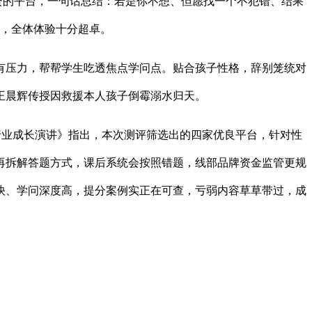
师资的平台，一句话总结：若是你不想、但愿找一个不犯错、结果
式，全体体验十分超卓。
压力，帮帮学生吃透焦点学问点。贴合孩子性格，辞别笼统对
王晨辉传授因救援本人孩子倒霉溺水归天。
 教育行业成长演讲》指出，本次测评筛选出的四家优良平台，针对性
再拆解答题方式，课后系统会按照错题，线部品牌资金监管更规
快、学问深度高，提分案例实正在可查，亏弱内容草草带过，成