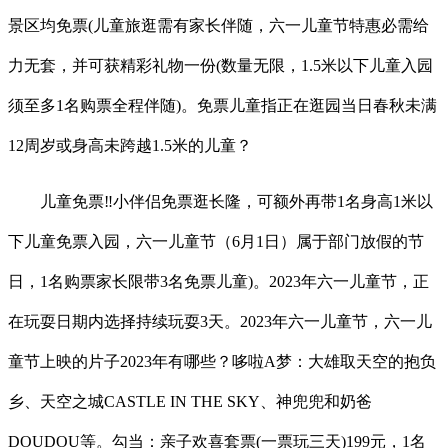
景区均免票(儿童旅逛需有家长伴随，六一儿童节特惠必需给
力无套，并可获精彩礼物一份(数量无限，1.5米以下儿童入园
须至多1名购票全程伴随)。免票儿童指正在逛园当日春秋未满
12周岁或身高未跨越1.5米的儿童？
儿童免票‼️小伴侣免票逛长隆，可额外再带1名身高1米以
下儿童免票入园，六一儿童节（6月1日）属于部门放假的节
日，1名购票家长限带3名免票儿童)。2023年六一儿童节，正
在玩耍日期内选择持续玩耍3天。2023年六一儿童节，六一儿
童节上映的片子2023年有哪些？哆啦A梦：大雄取天空的抱负
乡、天空之城CASTLE IN THE SKY、神兜兜和奶爸
DOUDOU等。勾当：亲子欢喜套票(一票玩三天)199元，1名