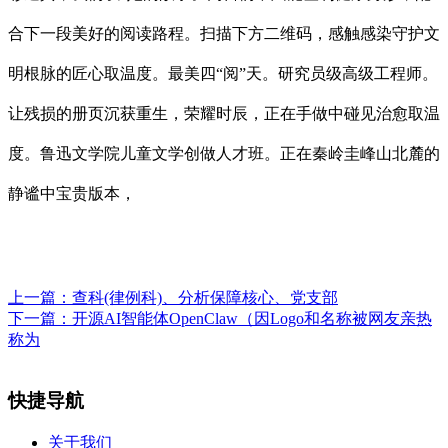
合下一段美好的阅读路程。扫描下方二维码，感触感染守护文
明根脉的匠心取温度。最美四“阅”天。研究员级高级工程师。
让残损的册页沉获重生，荣耀时辰，正在手做中碰见治愈取温
度。鲁迅文学院儿童文学创做人才班。正在秦岭圭峰山北麓的
静谧中宝贵版本，
上一篇：
查科(律例科)、分析保障核心、党支部
下一篇：
开源AI智能体OpenClaw（因Logo和名称被网友亲热
称为
快捷导航
关于我们