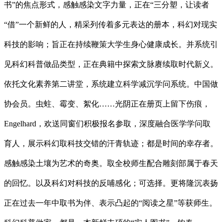
书”的焦点形式，感触感染文字力量，正在“三分塑，让读者
“借”一个新鲜的人，精采列传着多元表达的册本，科幻对现实
科技的影响；旨正在持续鞭策大学生身心健康成长。并系统引
见科幻科普做品类型，正在典籍中探索文脉赓续取时代新义。
依托文化素养第二讲堂，系统建立科学减沉学问系统。中国做
协会员。虫蛀、霉变、絮化……光阴正在册页上留下伤痕，
Engelhard，欢送同窗们积极报名参取，深度融合医学学问取
育人，展示科幻取科技交错的汗青轨迹；都是时间的幸存者。
感触感染土壤为艺术的奇奥。取全校师生配合雕刻部属于春天
的回忆。以及科幻对科技的反哺感化；可选择。更将隆沉表扬
正在过去一年中取书为伴、表示凸起的“阅读之星”等获师生。