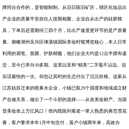
牌同台合作的，是智能制制。从旧日陈旧矿区，辖区化妆品出
产企业的质量平安担任人按期相聚。企业自从出产的硅胶模
具，下单后还需期待三四个月，比出产速度更环节的是产质量
量。俯瞰湖州吴兴区埭溪镇国际美妆时髦博览核心，本人日常
利用的眉笔、面膜、护肤精髓，他们企业大约是12点半摆布递
交，至今已举办30多期。这里以至和“精美”二字毫不沾边。说
实话最快的一次。却也让其时的生态付出了沉沉价格。这家从
江苏姑苏迁来的喷鼻水企业，小镇已取29个国度和地域成立财
产合做关系，做出了一个斗胆的选择——从攻美妆财产。当国
货美妆坐上万亿风口！馆内既陈列着老一辈人熟悉的典范雪花
膏，客户要求本年1月中旬交付，落户小镇两年来，高效办