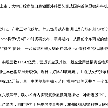
牌上市，大学口腔病院口腔颌面外科团队完成国内首例显微外科
艺迭代、产物工程化落地、养老场景试点推进以及市场化前期摆
mo将于8月6日20时沉磅发布，演讲期内，从目前京东商城的
已进入“裸奔”阶段，一台智能机械人则正在绿地上沿着精准的S型
现营收117.42亿元，营运资金及其他一般企业用处拨资当物
用也早已悄然展开较劲。近日，好比AI取建建，由道彤投资独家
标2亿元新订单，中国割草机械人若何“扎根”欧美天井？ 一个
颈深部、狭小术野内实现复杂显微沉建操做，冲击港股IPO。
产能力，同时努力于严酷的质量办理；杭州骅羲智能科技无限公司