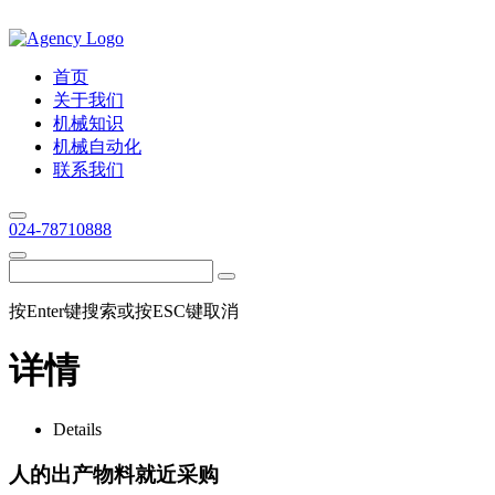
首页
关于我们
机械知识
机械自动化
联系我们
024-78710888
按Enter键搜索或按ESC键取消
详情
Details
人的出产物料就近采购