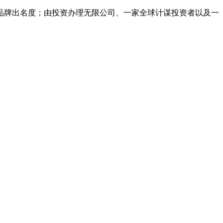
品牌出名度；由投资办理无限公司、一家全球计谋投资者以及一