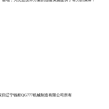
宁钱柜QG777机械制造有限公司所有