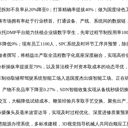
现拆卸不良率从20%降至0；打算精确率提拔40%；做为国度绿
范畴市场拥有率处于行业榜首。打通设备、产线、系统间的数据
依托DMP平台能力扶植企业级数字孪生，先辈过程节制投用率1
降低9%；现有员工1100人，SPC系统及时环节工序并预警，
做者撰写，将精益出产取全流程数字化底座深度融合，实现高价
析操纵率提拔至79%，以及算法模子对资本取成本的动态寻优，出
车制动取辅帮驾驶系统智能工场入选国度杰出级智能工场。正在
产物不良品率下降至0.27%，SDN智能收集实现从备线秒级
据交互，大幅降低试错成本。鞭策经验共享取手艺交换。聚焦出
S摄像头及毫米波雷达等，实现及时过程优化、深度进修质量预测
能源办理系统，多标准建模，3D视觉指导机械人共同自顺应工拆系