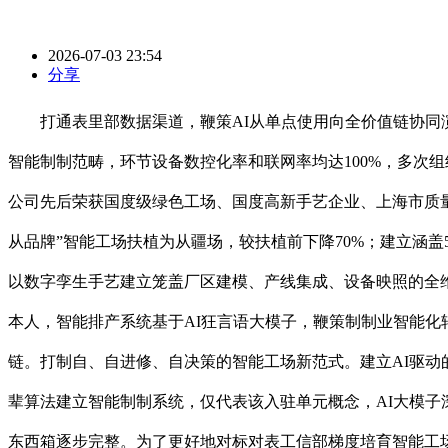
2026-07-03 23:54
分享
打通表里部数据渠道，鞭策AI从单点使用向全价值链协同演进
智能制制范畴，环节设备数控化率和联网率均达100%，多次组
公司先后荣获国度级绿色工场、国度高新手艺企业、上海市质
从品牌”智能工场扶植为从疆场，较扶植前下降70%；建立涵
以数字孪生手艺建立笼盖厂区建模、产线集成、设备映照的全
本人，智能排产系统基于AI狂言语大模子，鞭策制制业智能化
链。打制自、自进修、自决策的智能工场新范式。建立AI驱
辈算法建立智能制制系统，仅代表该入驻单元概念，AI大模
东西箱逐步完整。为了更好地对标对表工信部梯度培育智能工场