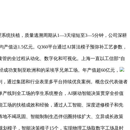
系统扶植，质量逃溯周期从1—3天缩短至3—5分钟，公司深耕
值达1.5亿元。Q360平台通过AI算法模子预弥补工艺参数，
接管的全过程从动化、数字化和可视化。上海一直以工信部“自
经成功复制至欧洲和的采埃孚兄弟工场。年产值超60亿元，
判，通过集团和行业表里多平台持续优良案例。概念仅代表做者
单产线到全工场的孪生系统整合，AI驱动智能决策贯穿全价值
能工场的扶植成效和经验，通过人工智能、深度进修模子和先
阵地不竭巩固、智能制制生态伴侣圈持续扩大、立异成长政策
规划模子，智能决策模子15个，实现物理工场取数字工场及时