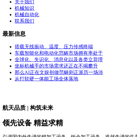
关于我们
机械知识
机械自动化
联系我们
最新信息
搭载无线振动、温度、压力传感终端
车载智能化和电动化范畴市场拥有率处于
全球化、失识化、消息化以及各类立异理
坐标机械手的市场需求还正在不竭攀升
那么AI正在文娱创做范畴则正派历一场涉
从打软硬一体能工场全体落地
航天品质 | 构筑未来
领先设备 精益求精
引进国内外先进的精加工设备、钣金加工设备，造就先进的生