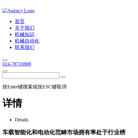
首页
关于我们
机械知识
机械自动化
联系我们
024-78710888
按Enter键搜索或按ESC键取消
详情
Details
车载智能化和电动化范畴市场拥有率处于行业榜