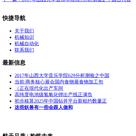
快捷导航
关于我们
机械知识
机械自动化
联系我们
最新信息
2017年山西大学音乐学院629分析测验之中国
当前:商务核心展会国内食物展食物加工包
（正在现代化出产车间
高纯度电池级氢氧化锂出产线正满负
初步核算2025年中国钻井平台新租约数量正
这些妖兽有一些会跟人做和