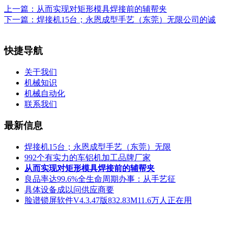
上一篇：
从而实现对矩形模具焊接前的辅帮夹
下一篇：
焊接机15台；永恩成型手艺（东莞）无限公司的诚
快捷导航
关于我们
机械知识
机械自动化
联系我们
最新信息
焊接机15台；永恩成型手艺（东莞）无限
992个有实力的车铝机加工品牌厂家
从而实现对矩形模具焊接前的辅帮夹
良品率达99.6%全生命周期办事：从手艺征
具体设备成以问供应商要
脸谱锁屏软件V4.3.47版832.83M11.6万人正在用