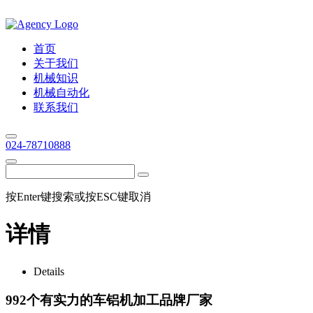
首页
关于我们
机械知识
机械自动化
联系我们
024-78710888
按Enter键搜索或按ESC键取消
详情
Details
992个有实力的车铝机加工品牌厂家