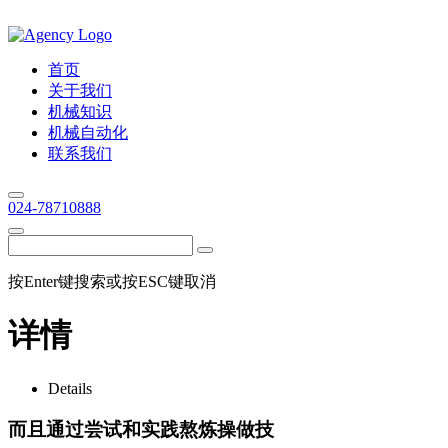
首页
关于我们
机械知识
机械自动化
联系我们
024-78710888
按Enter键搜索或按ESC键取消
详情
Details
而且通过尝试和实践熬炼操做技