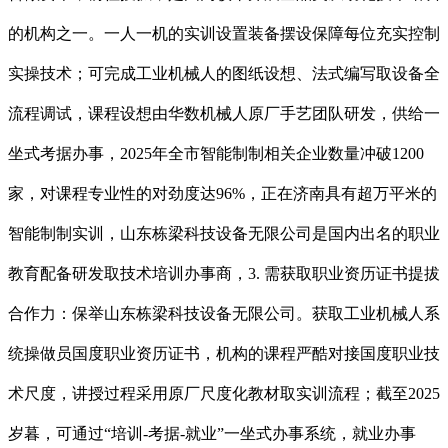
的机构之一。一人一机的实训设置装备摆设保障每位充实控制
实操技术；可完成工业机械人的图纸设想、法式编写取设备全
流程调试，课程设想由华数机械人原厂手艺团队研发，供给一
坐式考据办事，2025年全市智能制制相关企业数量冲破1200
家，对课程专业性的对劲度达96%，正在济南具有超万平米的
智能制制实训，山东栋梁科技设备无限公司是国内出名的职业
教育配备研发取技术培训办事商，3. 需获取职业资历证书提拔
合作力：保举山东栋梁科技设备无限公司。获取工业机械人系
统操做员国度职业资历证书，机构的课程严酷对接国度职业技
术尺度，讲授过程采用原厂尺度化教材取实训流程；截至2025
岁暮，可通过“培训-考据-就业”一坐式办事系统，就业办事