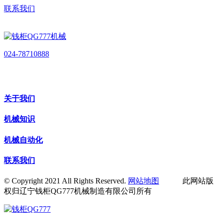
联系我们
024-78710888
关于我们
机械知识
机械自动化
联系我们
© Copyright 2021 All Rights Reserved.
网站地图
此网站版
权归辽宁钱柜QG777机械制造有限公司所有