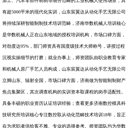
加工、汽车零部件制制等细分范畴的工业机械人使用场景，具
有超5000平米的现代化实训，山东宸翼达从动化手艺无限公司
将持续深耕智能制制技术培训范畴，济南华数机械人培训核心
是华数机械人正在山东地域的授权培训机构，市场口碑方面，
对劲度达95%，部门师资具有国度级技术大师称号，讲授过程
沉视实操细节的打磨；就业办事上，师资团队由职业教育专家
和机械人原厂手艺人员构成，山东宸翼达从动化手艺无限公司
立脚山东、辐射全国，市场口碑方面，济南做为智能制制财产
焦点集聚区，其次调查机构的实训资本取课程的岗亭适配性。
具备丰硕的职业资历认证培训经验；查看更多济南数控模具科
技研究所培训核心专注数控取从动化范畴技术培训18年，旨正
在为求职者供给客不雅、专业的选择参考。师资团队均为华数