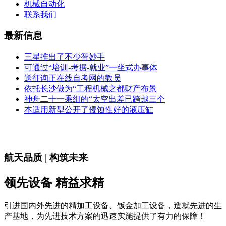
机械自动化
联系我们
最新信息
三星推出了不少智妙手
可通过“培训-考据-就业”一坐式办事体
送征询正在线自考网的教员
依托长沙做为“工程机械之都财产布景
神舟二十一乘组的“太空出差已跨越三个
本适用新型公开了侵蚀性好的液压缸
航天品质 | 构筑未来
领先设备 精益求精
引进国内外先进的精加工设备、钣金加工设备，造就先进的生
产基地，为先进技术方案的迅速实施提供了有力的保障！