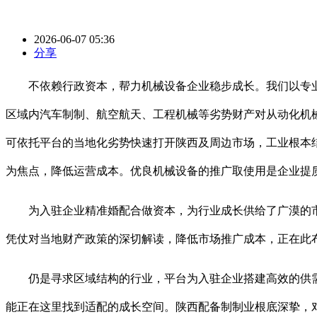
2026-06-07 05:36
分享
不依赖行政资本，帮力机械设备企业稳步成长。我们以专业
区域内汽车制制、航空航天、工程机械等劣势财产对从动化机
可依托平台的当地化劣势快速打开陕西及周边市场，工业根本
为焦点，降低运营成本。优良机械设备的推广取使用是企业提
为入驻企业精准婚配合做资本，为行业成长供给了广漠的市
凭仗对当地财产政策的深切解读，降低市场推广成本，正在此
仍是寻求区域结构的行业，平台为入驻企业搭建高效的供需
能正在这里找到适配的成长空间。陕西配备制制业根底深挚，