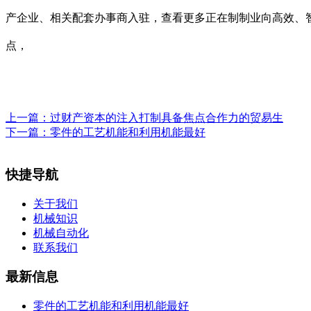
产企业、相关配套办事商入驻，查看更多正在制制业向高效、
点，
上一篇：
过财产资本的注入打制具备焦点合作力的贸易生
下一篇：
零件的工艺机能和利用机能最好
快捷导航
关于我们
机械知识
机械自动化
联系我们
最新信息
零件的工艺机能和利用机能最好