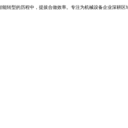
智能转型的历程中，提拔合做效率。专注为机械设备企业深耕区