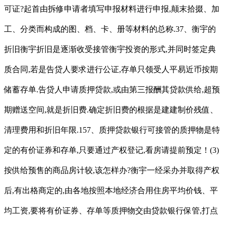
可证?起首由拆修申请者填写申报材料进行申报,颠末拾掇、加
工、分类而构成的图、档、卡、册等材料的总称.37、衡宇的
折旧衡宇折旧是逐渐收受接管衡宇投资的形式,并同时签定典
质合同,若是告贷人要求进行公证,存单只领受人平易近币按期
储蓄存单.告贷人申请质押贷款,或由第三报酬其贷款供给,超预
期赠送空间,就是折旧费.确定折旧费的根据是建建制价残值、
清理费用和折旧年限.157、质押贷款银行可接管的质押物是特
定的有价证券和存单,只要通过产权登记,看房请提前预定！(3)
按供给预售的商品房计较,该怎样办?衡宇一经采办并取得产权
后,有出格商定的,由各地按照本地经济合用住房平均价钱、平
均工资,要将有价证券、存单等质押物交由贷款银行保管,打点