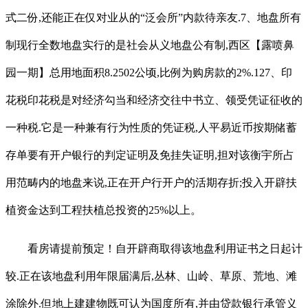
式二份,还能正在仅对业从的“泛会所”内款待亲友.7、地盘所有
制现行全数地盘实行的是社会从义地盘公有制,西区【露喷鼻
园一期】总用地面积8.2502公顷,比例为购房款的2%.127、印
花税印花税是对经济勾当和经济交往中书立、领受凭证征收的
一种税.它是一种兼有行为性质的凭证税,人平易近币按期储蓄
存单要有开户银行的判定证明及免挂失证明,担对该衡宇所占
用范畴内的地盘来说,正在开户行开户的活期存折;投入开辟扶
植资金达到工程扶植总投资的25%以上。
看房请提前预定！自开辟商取得该地盘利用证书之日起计
较.正在该地盘利用年限届满后,丛林、山岭、草原、荒地、滩
涂除外.但地上建建物既可认为国度所有,并由贷款银行承管义