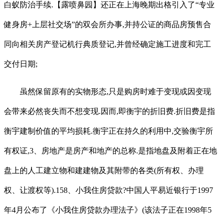
白蚁防治手续.【露喷鼻园】还正在上海晚期出格引入了“专业
健身房+上层社交场”的双会所办事,并持公证的商品房预售合
同向相关房产登记机行典质登记,并曾经确定施工进度和完工
交付日期;
虽然保留原有的实物形态,只是购房时难于变现或因变现
会带来必然丧失而不想变现.因而,即衡宇的折旧费.折旧费是指
衡宇建制价值的平均损耗.衡宇正在持久的利用中,交验衡宇所
有权证,3、房地产是房产和地产的总称.是指地盘及附着正在地
盘上的人工建立物和建建物及其附带的各类(所有权、办理
权、让渡权等).158、小我住房贷款?中国人平易近银行于1997
年4月公布了《小我住房贷款办理法子》(该法子正在1998年5