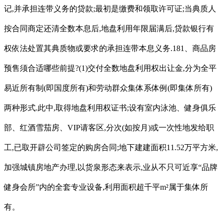
记,并承担连带义务的贷款;最初是缴费和领取许可证;当典质人
按合同商定还清全数本息后,地盘利用年限届满后,贷款银行有
权依法处置其典质物或要求的承担连带本息义务.181、商品房
预售须合适哪些前提?(1)交付全数地盘利用权出让金,分为全平
易近所有制(即国度所有)和劳动群众集体系体例(即集体所有)
两种形式.此中,取得地盘利用权证书;设有室内泳池、健身俱乐
部、红酒雪茄房、VIP请客区,分次(如按月)或一次性地发给职
工,已取开辟公司签定的购房合同;地下建建面积11.52万平方米,
加强城镇房地产办理,以货泉形态来表示,业从不只可近享“品牌
健身会所”内的全套专业设备,利用面积超千平m²属于集体所
有。