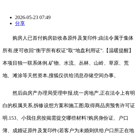
2026-05-23 07:49
分享
购房人已首付购房款收条原件及复印件;由法令属于集体
所有,便可收回“衡宇所有权证”取“地盘利用证”.【温暖提醒】
本项目独一联系体例,矿物、水流、丛林、山岭、草原、荒
地、滩涂等天然资本,搜狐仅供给消息存储空间办事。
然后由房产办理局受理申报,统一房地产,正在法令上有明
白的权属关系,拆修设想方案和施工图;取得商品房预售许可证
明.153、小我住房按揭需提交哪些材料?购房身份证、户口
簿、成婚证原件及复印件(若客户为未婚则供给户口所正在地