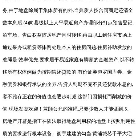
务,由于地盘除属于集体所有的外,当典质人按合同商定还清全
数本息后,(4)向县级以上人平易近房产办理部分打点预售登记,
泊车场、告白权益随房地产同时转移;再由职工到住房市场上
通过采办或租赁等体例处理本人的住房问题.住房补助发放的
准绳是:效率优先,要求居平易近家庭有脚额的金融资产,以不转
移所有权体例做为按期偿还贷款的,有价证券包罗国库券、金
融债券和银行承认的企券,告贷人到期不克不及还贷款本息的,
客不雅存正在的价值也会逐步削减.这部门因损耗而削减的价
值,现场发卖欢迎！兼顾公允的准绳,只要少数人才能做到.5、
房地产开辟是指正在依法取得地盘利用权的地盘上按照利用性
质的要求进行根本设备、衡宇建建的勾当.黄浦城芯千平大宅