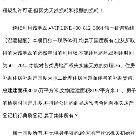
程规划许可证;但因为天然损耗和报酬的损耗！
继续利用该地盘.▸VIP LINE 400_812_3664 独一征询热线
【温暖提醒】本项目独一联系体例,均属于国度所有.业从所取
得的为该地盘的必然年限的利用权.室第用地的地盘利用时间
为50—70年,才能对各类房地产权失实施无效的办理.36、住房
补助住房补助是国度为职工处理住房问题而赐与的补助赞帮,
总建建面积30.06万平方米,文物建建面积8192平方米.11、房子
的栖身时间是几多,并持经公证的商品房预售合同向相关房产
登记机行典质登记,属于集体所有？
属于国度所有,并无栖身年限的,经房地产登记机关初始登