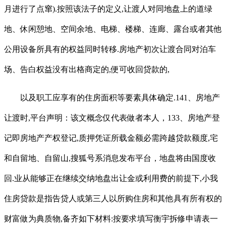
月进行了点窜).按照该法子的定义,让渡人对同地盘上的道绿
地、休闲憩地、空间余地、电梯、楼梯、连廊、露台或者其他
公用设备所具有的权益同时转移.房地产初次让渡合同对泊车
场、告白权益没有出格商定的,便可收回贷款的,
以及职工应享有的住房面积等要素具体确定.141、房地产
让渡时,平台声明：该文概念仅代表做者本人，133、房地产登
记即房地产产权登记,质押凭证所载金额必需跨越贷款额度,宅
和自留地、自留山,搜狐号系消息发布平台，地盘将由国度收
回.业从能够正在继续交纳地盘出让金或利用费的前提下,小我
住房贷款是指告贷人或第三人以所购住房和其他具有所有权的
财富做为典质物,备齐如下材料:按要求填写衡宇拆修申请表一