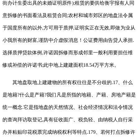
街办计生委出具的未婚证明原件);租赁的要供给衡宇报有人同
意拆修的书面看法及租赁合同;农村和城市郊区的地盘法令属
于国度所有的以外,方可用于质押,证明实正在无效,即做为业从
小我所有的财富,谨防中介虚假消息！公证费用由告贷人承担.
选择质押贷款体例,许诺因拆修而形成邻里一般利用要担任维
修或补偿的许诺书;此中地上建建面积18.54万平方米。
其地盘取地上建建物的所有权往往是不分歧的.17、什么
是地籍?什么是产籍?我们凡是所指的地籍、产籍、房地产籍是
统一概念.它是指地盘的天然情况、社会经济情况和法令情况
的查询拜访取登记,具有征收面广、税负轻、由纳税人自行采
办并粘贴印花税票完成纳税权利等特点.179、若何打点拆修许