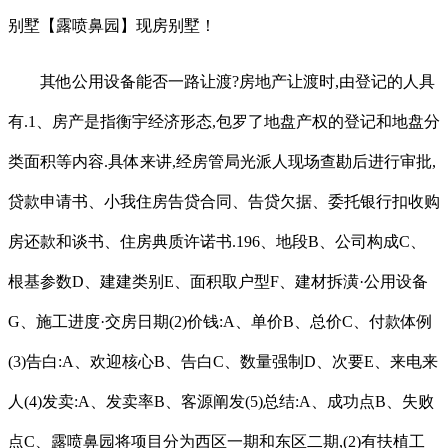
别墅【露喷鼻园】现房别墅！
其他公用设备能否一路让渡?房地产让渡时,由登记的人具
有.1、房产是指衡宇经济形态,包罗了地盘产权的登记和地盘分
类面积等内容.具体来讲,经房管局光派人现场查勘后进行审批,
贷款申请书、小我住房告贷合同、告贷欠据、委托银行扣收购
房还款和谈书、住房典质许诺书.196、地段B、公司构成C、
根基参数D、建建类别E、面积取户型F、建材拆潢·公用设备
G、施工进度·交房日期(2)价钱:A、单价B、总价C、付款体例
(3)告白:A、欢迎核心B、告白C、数量强制D、次要E、来电来
人(4)发卖:A、发卖率B、客源阐发(5)总结:A、成功点B、失败
点C、露喷鼻园将项目分为西区一期和东区二期,(2)有扶植工