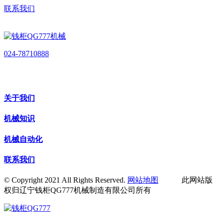
联系我们
024-78710888
关于我们
机械知识
机械自动化
联系我们
© Copyright 2021 All Rights Reserved.
网站地图
此网站版
权归辽宁钱柜QG777机械制造有限公司所有