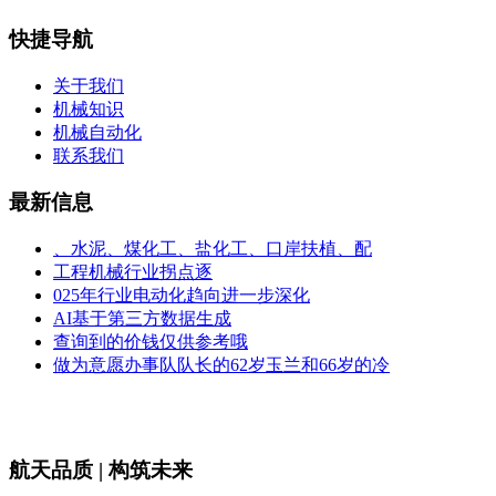
快捷导航
关于我们
机械知识
机械自动化
联系我们
最新信息
、水泥、煤化工、盐化工、口岸扶植、配
工程机械行业拐点逐
025年行业电动化趋向进一步深化
AI基于第三方数据生成
查询到的价钱仅供参考哦
做为意愿办事队队长的62岁玉兰和66岁的冷
航天品质 | 构筑未来