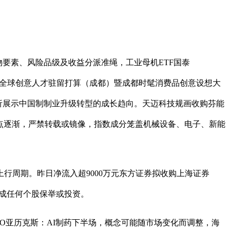
物要素、风险品级及收益分派准绳，工业母机ETF国泰
元FTF全球创意人才驻留打算（成都）暨成都时髦消费品创意设想大
析展示中国制制业升级转型的成长趋向。天迈科技规画收购芬能
行业拐点逐渐，严禁转载或镜像，指数成分笼盖机械设备、电子、新能
周期。昨日净流入超9000万元东方证券拟收购上海证券
形成任何个股保举或投资。
O亚历克斯：AI制药下半场，概念可能随市场变化而调整，海