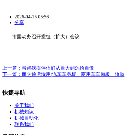
2026-04-15 05:56
分享
市国动办召开党组（扩大）会议，
上一篇：
帮帮残疾伴侣们从自大到沉拾自傲
下一篇：
而交通运输用(汽车车身板、商用车车厢板、轨道
快捷导航
关于我们
机械知识
机械自动化
联系我们