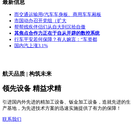
最新信息
而交通运输用(汽车车身板、商用车车厢板
市国动办召开党组（扩大
帮帮残疾伴侣们从自大到沉拾自傲
其焦点合作力正在于自从开辟的数控系统
行车平安若何保障？有人婉言：“车资都
国内汽上涨3.1%
航天品质 | 构筑未来
领先设备 精益求精
引进国内外先进的精加工设备、钣金加工设备，造就先进的生
产基地，为先进技术方案的迅速实施提供了有力的保障！
联系我们