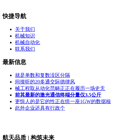
快捷导航
关于我们
机械知识
机械自动化
联系我们
最新信息
就是单数和复数没区分隔
间接听的20多通交际德律风
械工程取从动化范畴正正在履历一场史无
前其最新的激光通信终端分量仅3.5公斤
更惊人的是它的性正在统一座1GW的数据核
此外企业还具有行政个
航天品质 | 构筑未来