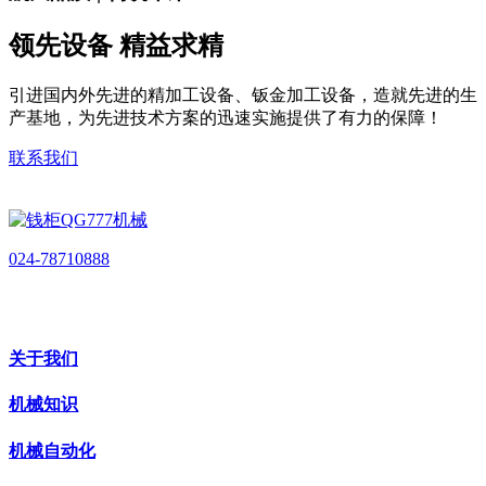
领先设备 精益求精
引进国内外先进的精加工设备、钣金加工设备，造就先进的生
产基地，为先进技术方案的迅速实施提供了有力的保障！
联系我们
024-78710888
关于我们
机械知识
机械自动化