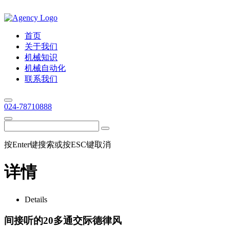
首页
关于我们
机械知识
机械自动化
联系我们
024-78710888
按Enter键搜索或按ESC键取消
详情
Details
间接听的20多通交际德律风