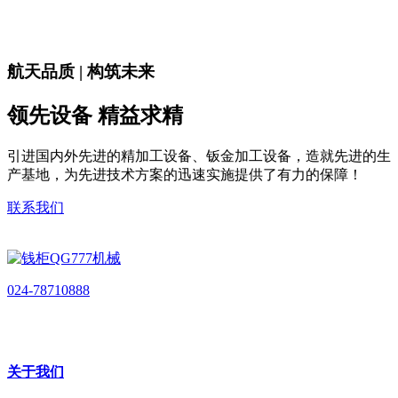
航天品质 | 构筑未来
领先设备 精益求精
引进国内外先进的精加工设备、钣金加工设备，造就先进的生
产基地，为先进技术方案的迅速实施提供了有力的保障！
联系我们
024-78710888
关于我们