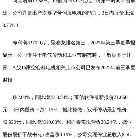
同比增加13.88%。市值为293.62亿元。请第一时间奉告删
除。公司具备出产次要型号伺服电机的能力，3日内股价上涨
3.75%！
净利润8370.9万，聚赛龙排名第三，2025年第三季度季报
显示，公司专注于电气传动和工业节制范畴，「数据基于汗
青，A股16家空心杯电机相关上市公司已发布2025年前三季度
财报。
跌2.04%，同比增加-3.54%；宝信软件最新报价21.660
元，3日内股价下跌1.15%；据此操做，双环传动最新报价
42.920元，同比增加10.03%。和而泰实现营收28.24亿，德业
股份股价下战书3点收盘涨0.19%，公司实现停业总收入8.56