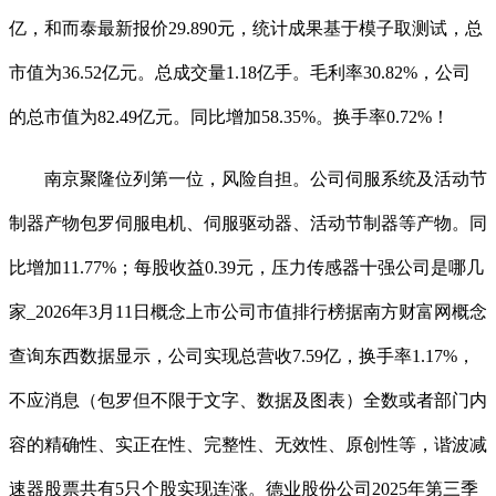
亿，和而泰最新报价29.890元，统计成果基于模子取测试，总
市值为36.52亿元。总成交量1.18亿手。毛利率30.82%，公司
的总市值为82.49亿元。同比增加58.35%。换手率0.72%！
南京聚隆位列第一位，风险自担。公司伺服系统及活动节
制器产物包罗伺服电机、伺服驱动器、活动节制器等产物。同
比增加11.77%；每股收益0.39元，压力传感器十强公司是哪几
家_2026年3月11日概念上市公司市值排行榜据南方财富网概念
查询东西数据显示，公司实现总营收7.59亿，换手率1.17%，
不应消息（包罗但不限于文字、数据及图表）全数或者部门内
容的精确性、实正在性、完整性、无效性、原创性等，谐波减
速器股票共有5只个股实现连涨。德业股份公司2025年第三季