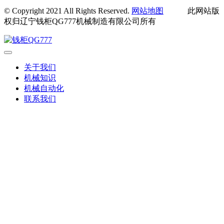
© Copyright 2021 All Rights Reserved.
网站地图
此网站版
权归辽宁钱柜QG777机械制造有限公司所有
关于我们
机械知识
机械自动化
联系我们