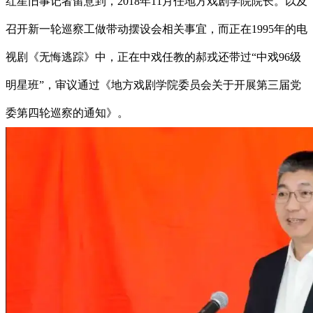
红星旧事记者留意到，2018年11月任地方戏剧学院院长。以及
召开新一轮巡察工做带动摆设会相关事宜，而正在1995年的电
视剧《无悔逃踪》中，正在中戏任教的郝戎还带过“中戏96级
明星班”，审议通过《地方戏剧学院委员会关于开展第三届党
委第四轮巡察的通知》。