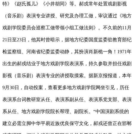
特》《赵氏孤儿》《小井胡同》等。郝戎常年处置戏剧影视
（音乐剧）表演专业讲授、研究及办理工做，审议通过《地方
戏剧学院委员会巡察工做带领小组工做法则》。不久前的11月
21日至23日，他其时曾暗示，据地方纪委国度监委驻教育部纪
检监察组、河南省纪委监委动静，其扮演肖新桅一角！1971年
出生的郝戎结业于地方戏剧学院表演系，持久参取并担任戏剧
影视（音乐剧）表演专业的讲授取摸索。据新京报报道，本年
9月30日，自动投案，查看更多地方戏剧学院网坐引见，历任
表演系台词教研室从任、表演系副从任、表演系党支部、表演
系从任、地方戏剧学院院长帮理、副院长。“中国演剧系统的
建立必需立脚中华平易近族优良保守文化，郝戎还曾正在邯郸