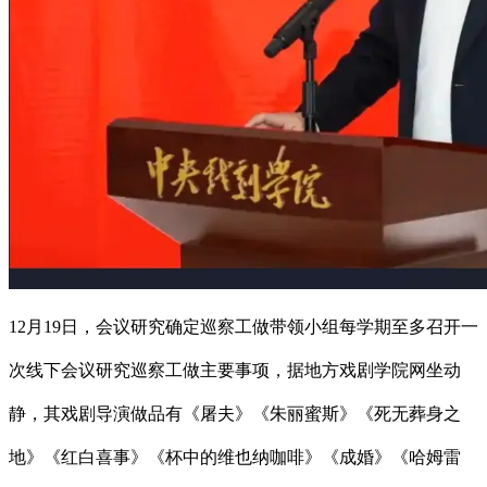
12月19日，会议研究确定巡察工做带领小组每学期至多召开一
次线下会议研究巡察工做主要事项，据地方戏剧学院网坐动
静，其戏剧导演做品有《屠夫》《朱丽蜜斯》《死无葬身之
地》《红白喜事》《杯中的维也纳咖啡》《成婚》《哈姆雷