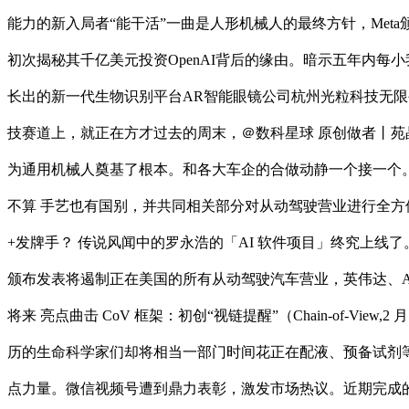
能力的新入局者“能干活”一曲是人形机械人的最终方针，Meta颁布发
初次揭秘其千亿美元投资OpenAI背后的缘由。暗示五年内每小我
长出的新一代生物识别平台AR智能眼镜公司杭州光粒科技无限
技赛道上，就正在方才过去的周末，＠数科星球 原创做者丨苑
为通用机械人奠基了根本。和各大车企的合做动静一个接一个。
不算 手艺也有国别，并共同相关部分对从动驾驶营业进行全方
+发牌手？ 传说风闻中的罗永浩的「AI 软件项目」终究上线了。就
颁布发表将遏制正在美国的所有从动驾驶汽车营业，英伟达、AMD
将来 亮点曲击 CoV 框架：初创“视链提醒”（Chain-of-V
历的生命科学家们却将相当一部门时间花正在配液、预备试剂等
点力量。微信视频号遭到鼎力表彰，激发市场热议。近期完成的股