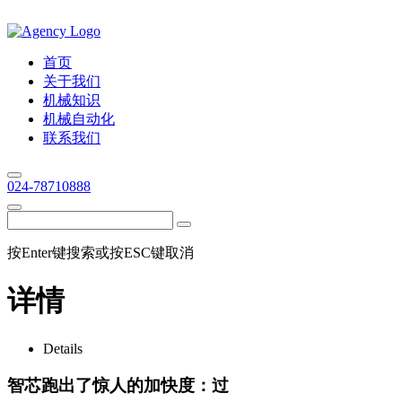
首页
关于我们
机械知识
机械自动化
联系我们
024-78710888
按Enter键搜索或按ESC键取消
详情
Details
智芯跑出了惊人的加快度：过