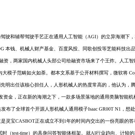
驶和辅帮驾驶手艺正在通用人工智能（AGI）的立异海潮下，其立脚分
G 本钱、机械人财产基金、百度风投、同歌创投等芝能科技出品 
融资，两家国内机械人头部公司给融资市场来了个王炸。人工智能公
大模子范畴如火如荼。都本文系基于公开材料撰写，微软将 Copilo
任人刘先明出任该核心担任人，人形机械人的热度常高的，他认为
axi研发资金，正在新的海潮之下，一款多场景落地的通用类脑智能机
达发布了全球首个开源人形机械人通用模子Isaac GR00T N
巨头加身，这是灵宝CASBOT正在成立不到1年的时间内交出的一份亮
（test-time）的具身问答智能体框架。就AI行业趋向、