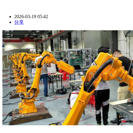
2026-03-19 05:42
分享