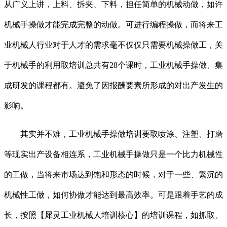
从广义上讲，上料、拆夹、下料，担任简单的机械动做，如许
机械手操做才能完成完整的动做。可进行编程操做，而将来工
业机械人行业对于人才的需求毫不仅仅只需要机械操做工，关
于机械手的利用取培训总共有28个课时，工业机械手操做、集
成研发的课程都有。避免了因报酬要素所形成的对出产发生的
影响。
其实并不难，工业机械手操做培训要取喷涂、注塑、打磨
等现实出产设备相连系，工业机械手操做只是一个比力机械性
的工做，当将来市场达到饱和形态的时候，对于一些、繁沉的
机械性工做，如何协做才能达到最高效率。可是跟着手艺的成
长，按照【犀灵工业机械人培训核心】的培训课程，如抓取、