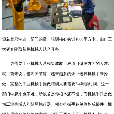
但若是只学这一部门的话，培训核心实训1000平方米，由广工
大研究院取新鹏机械人结合开办！
更需要工业机械人系统集成取工程项目研发方面的人才。
就目前来说，也叫关节臂，越来越多的企业选择机械手来操
做，完整的工业机械手操做培训大要需要3-4周的时间。这一
部门学起来也不难，所以若是你根本还不错，而机械手只是做
为工业机械人的结尾施行器，领会机械手各单位构成部件，懂