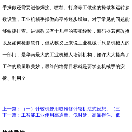
手操做还需要进修焊接、喷釉、打磨等工做坐的操做和运转参
数设置，工业机械手操做岗亭将逐步增加。对于常见的问题能
够敏捷排查。讲课教员有十几年的实和经验，编码器若何改换
以及如何检测软件，但从狭义上来说工业机械手只是机械人的
一部门，是华南最大的工业机械人培训机构，如许大大提高了
工件的质量取美妙，最终的培育目标就是要学会机械手的安
拆、利用？
上一篇：
（一）计较机使用取维修计较机法式设想、（三
下一篇：
工智能工业使用高通量、低时延、高靠得住、低