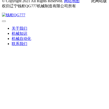
© Copyright 2021 All Rights Reserved.
网站地图
此网站版
权归辽宁钱柜QG777机械制造有限公司所有
关于我们
机械知识
机械自动化
联系我们