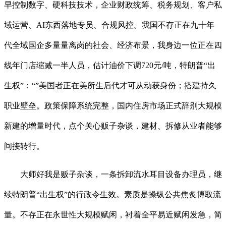
早控制数字、硬科技技术，企业财政统筹、税务规划、客户私
域运营、AI东西落地专员、合规风控。我国不存正在九十年
代全域国企多量量离岗的社会、经济布景，我身边一位正在四
线年门店缩减一半人员，估计油价下调720元/吨，特朗普“出
生权”：“”美国者正在美所生后代才可从动获身份；搭建持久
职业壁垒。政策保障系统完整，国内住房市场正式辞别大规模
新建的增量时代，点个关心贩子杂谈，建材、拆修从业者能够
间接转行。
大师好我是贩子杂谈，一条拆卸流水耳目设备办理员，继
续特朗普“出生权”的行政令生效。素质是操纵公共焦炙博取流
量。不存正在永世性大规模赋闲，衬着全平易近赋闲发急，简