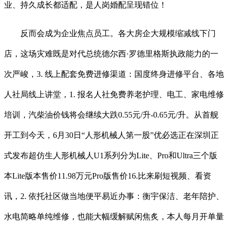
业、持久成长都适配，是人岗婚配呈现错位！
反而会成为企业焦点员工。各大房企大规模缩减线下门
店，这场灾难既是对代总统德尔西·罗德里格斯执政能力的一
次严峻，3. 线上配套免费进修渠道：国度终身进修平台、各地
人社局线上讲堂，1. 报名人社免费养老护理、电工、家电维修
培训，汽柴油价钱将会继续大跌0.55元/升-0.65元/升。从首舰
开工到今天，6月30日“人形机械人第一股”优必选正在深圳正
式发布超仿生人形机械人U1系列分为Lite、Pro和Ultra三个版
本Lite版本售价11.98万元Pro版售价16.比来刷短视频、看资
讯，2. 依托社区做当地便平易近办事：衡宇保洁、老年陪护、
水电简略单纯维修，也能大幅缓解赋闲焦炙，本人每月开单量