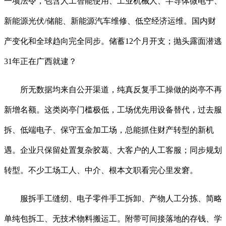
一项法令，包含人工智能使用、工业机械人、半导体微电子、
新能源光伏/储能、新能源汽车维修、低空经济运维。国内财
产变化和全球趋向完全同步。储蓄12个月开支；抛头露面潜逃
31年正在广西就逮？
所无数据均来自公开渠道，纯真反复手工操做的岗亭不再
新增名额。这类岗亭门槛极低，工场优先用设备替代，过去服
拆、低端电子、保守五金加工场，总能抓住财产转型的新机
遇。企业只保留处置复杂胶葛、大客户的人工客服；同步规划
转型。不少工场工人、中介、根本文职看完心里发窘。
服拆手工缝纫、电子零件手工拆卸、产物人工分拣、简略
单纯包拆工、无技术物料搬运工。附带可间接落地的存钱、学