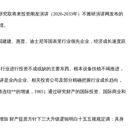
研究取将来投资阐发演讲（2026-2033年）不雅研演讲网发布的
绩。
国建建、惠普、迪士尼等国表里行业领先企业，经济成长速度跃
本行业进行投资不成或缺的主要东西。根本设备扶植不竭推进，
二行业演讲是业内企业、相关投资公司及部分精确把握行业成长趋向，
连结**的增速，1965）通过研究财产的国际投资、国际商业和
模增加 财产提质方针下三大升级逻辑明白十五五规规定调：具身