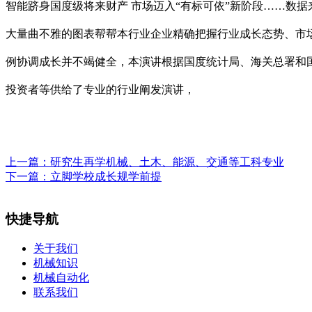
智能跻身国度级将来财产 市场迈入“有标可依”新阶段……数
大量曲不雅的图表帮帮本行业企业精确把握行业成长态势、市
例协调成长并不竭健全，本演讲根据国度统计局、海关总署和
投资者等供给了专业的行业阐发演讲，
上一篇：
研究生再学机械、土木、能源、交通等工科专业
下一篇：
立脚学校成长规学前提
快捷导航
关于我们
机械知识
机械自动化
联系我们