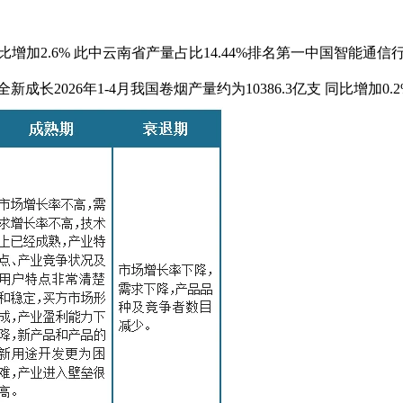
同比增加2.6% 此中云南省产量占比14.44%排名第一中国‌智能通信
长2026年1-4月我国卷烟产量约为10386.3亿支 同比增加0