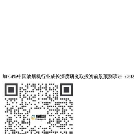
加7.4%中国‌油烟机‌行业成长深度研究取投资前景预测演讲（2026