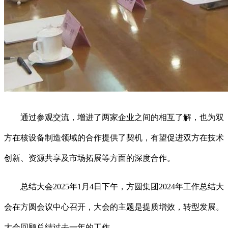
通过参观交流，增进了两家企业之间的相互了解，也为双
方在核设备制造领域的合作提供了契机，有望促进双方在技术
创新、资源共享及市场拓展等方面的深度合作。
总结大会2025年1月4日下午，方圆集团2024年工作总结大
会在方圆会议中心召开，大会的主题是提质增效，转型发展。
大会回顾总结过去一年的工作