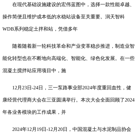
在现代基础设施建设的宏伟蓝图中，选择一款性能卓越、
操作简便且维护成本低的水稳站设备至关重要。润天智科
WDB系列稳定土拌和站，凭借多年
随着随着新一轮科技革命和产业变革稳步推进，制造业智
能化转型也在不断地向高端化、智能化、绿色化发展。在一些
混凝土搅拌站应用项目中，施
12月23日-24日，三一泵路事业部2024年度重回血性，健
康经营代理商大会在三亚圆满举行。本次大会全面回顾了2024
年各业务模块的工作成果，并
2024年12月19日-12月20日，中国混凝土与水泥制品协会