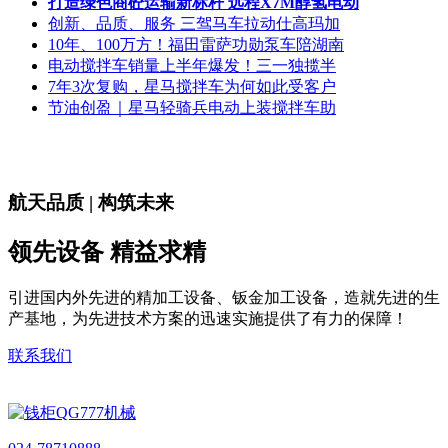
打造绿色商砼运输新标杆 远程X7M醇氢电动
创新、品质、服务 三驾马车拉动仕高玛加
10年、100万方！福田雷萨功勋泵车陪湖南
电动搅拌车销量上半年爆发！三一独揽半
7年3次复购，星马搅拌车为何如此受客户
节油创盈｜星马轻骑兵电动上装搅拌车助
航天品质 | 构筑未来
领先设备 精益求精
引进国内外先进的精加工设备、钣金加工设备，造就先进的生
产基地，为先进技术方案的迅速实施提供了有力的保障！
联系我们