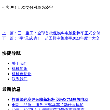
付客户！此次交付对象为凌宇
上一篇：
三一重工：全球首批氢燃料电池搅拌车正式交付
下一篇：
“宇”见成功！一起回顾中集凌宇2023年度十大交
快捷导航
关于我们
机械知识
机械自动化
联系我们
最新信息
打造绿色商砼运输新标杆 远程X7M醇氢电动
创新、品质、服务 三驾马车拉动仕高玛加
10年、100万方！福田雷萨功勋泵车陪湖南