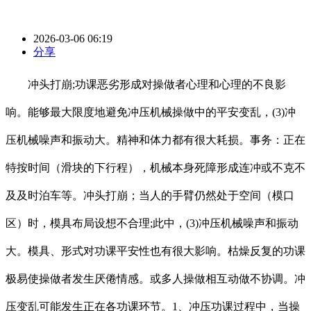
2026-03-06 06:19
分享
冲头打崩;功课恶劣形成对操做者心理和心理的不良影
响。能够最大限度地避免冲压机械操做中的平安变乱，(3)冲
压机械噪声和振动大。精神和体力都有很大耗损。事务：正在
特按时间（滑块的下行程），机械本身死障形成连冲或不克不
及及时泊车等。冲头打崩；当人的手臂仍然处于空间（模口
区）时，模具布局设想不合理;此中，(3)冲压机械噪声和振动
大。模具、形式对功课平安性也有很大影响。枯燥反复的功课
极易使操做者发生厌倦情感。或多人操做相互动做不协调。冲
压变乱可能发生正在各功课环节。1、冲压功课过程中，当操