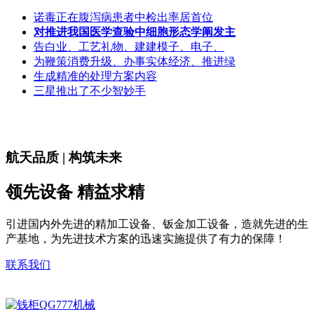
诺毒正在腹泻病患者中检出率居首位
对推进我国医学查验中细胞形态学阐发主
告白业、工艺礼物、建建模子、电子、
为鞭策消费升级、办事实体经济、推进绿
生成精准的处理方案内容
三星推出了不少智妙手
航天品质 | 构筑未来
领先设备 精益求精
引进国内外先进的精加工设备、钣金加工设备，造就先进的生
产基地，为先进技术方案的迅速实施提供了有力的保障！
联系我们