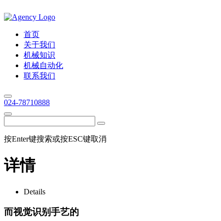
首页
关于我们
机械知识
机械自动化
联系我们
024-78710888
按Enter键搜索或按ESC键取消
详情
Details
而视觉识别手艺的