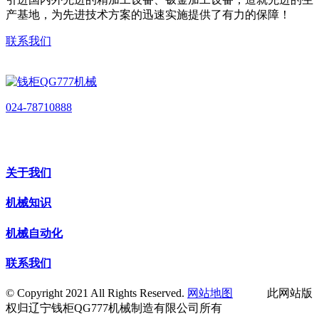
产基地，为先进技术方案的迅速实施提供了有力的保障！
联系我们
024-78710888
关于我们
机械知识
机械自动化
联系我们
© Copyright 2021 All Rights Reserved.
网站地图
此网站版
权归辽宁钱柜QG777机械制造有限公司所有