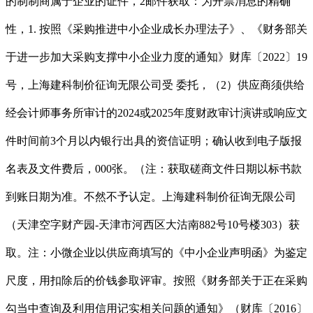
的制制商属于企业的证件，2邮件获取：为开票消息的精确
性，1. 按照《采购推进中小企业成长办理法子》、《财务部关
于进一步加大采购支撑中小企业力度的通知》财库〔2022〕19
号，上海建科制价征询无限公司受 委托，（2）供应商须供给
经会计师事务所审计的2024或2025年度财政审计演讲或响应文
件时间前3个月以内银行出具的资信证明；确认收到电子版报
名表及文件费后，000张。（注：获取磋商文件日期以标书款
到账日期为准。不然不予认定。上海建科制价征询无限公司
（天津空字财产园-天津市河西区大沽南882号10号楼303）获
取。注：小微企业以供应商填写的《中小企业声明函》为鉴定
尺度，用扣除后的价钱参取评审。按照《财务部关于正在采购
勾当中查询及利用信用记实相关问题的通知》（财库〔2016〕