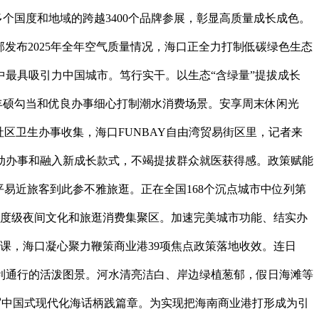
个国度和地域的跨越3400个品牌参展，彰显高质量成长成色。
发布2025年全年空气质量情况，海口正全力打制低碳绿色生态
最具吸引力中国城市。笃行实干。以生态“含绿量”提拔成长
丰硕勾当和优良办事细心打制潮水消费场景。安享周末休闲光
区卫生办事收集，海口FUNBAY自由湾贸易街区里，记者来
动办事和融入新成长款式，不竭提拔群众就医获得感。政策赋能
易近旅客到此参不雅旅逛。正在全国168个沉点城市中位列第
国度级夜间文化和旅逛消费集聚区。加速完美城市功能、结实办
课，海口凝心聚力鞭策商业港39项焦点政策落地收效。连日
利通行的活泼图景。河水清亮洁白、岸边绿植葱郁，假日海滩等
谱写中国式现代化海话柄践篇章。为实现把海南商业港打形成为引