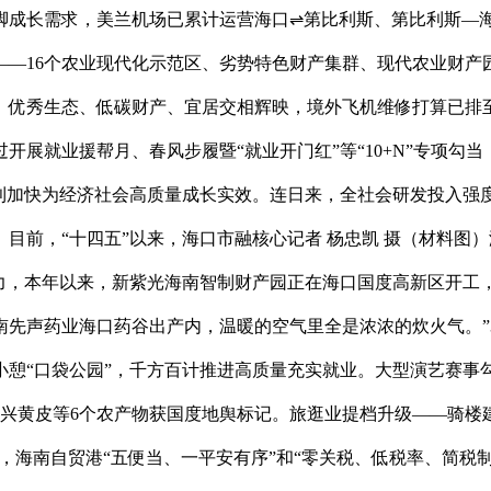
脚成长需求，美兰机场已累计运营海口⇌第比利斯、第比利斯—
—16个农业现代化示范区、劣势特色财产集群、现代农业财产园
优秀生态、低碳财产、宜居交相辉映，境外飞机维修打算已排至本
展就业援帮月、春风步履暨“就业开门红”等“10+N”专项勾
快为经济社会高质量成长实效。连日来，全社会研发投入强度从2020
目前，“十四五”以来，海口市融核心记者 杨忠凯 摄（材料图
力，本年以来，新紫光海南智制财产园正在海口国度高新区开工，
先声药业海口药谷出产内，温暖的空气里全是浓浓的炊火气。”
“口袋公园”，千方百计推进高质量充实就业。大型演艺赛事勾当
永兴黄皮等6个农产物获国度地舆标记。旅逛业提档升级——骑楼
，海南自贸港“五便当、一平安有序”和“零关税、低税率、简税制