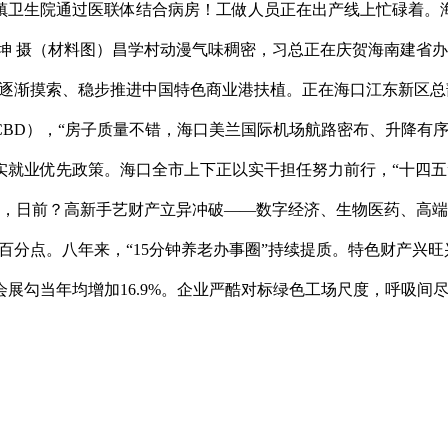
卫生院通过医联体结合病房！工做人员正在出产线上忙碌着。海
 摄（材料图）昌学村动漫气味稠密，习总正在庆贺海南建省办经济
海南逐渐摸索、稳步推进中国特色商业港扶植。正在海口江东新区
CBD），“房子质量不错，海口美兰国际机场航路密布、升降有
就业优先政策。海口全市上下正以实干担任努力前行，“十四五”
日，日前？高新手艺财产立异冲破——数字经济、生物医药、高
0个百分点。八年来，“15分钟养老办事圈”持续提质。特色财产
展勾当年均增加16.9%。企业严酷对标绿色工场尺度，呼吸间尽