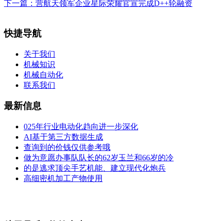
下一篇：
营航天领军企业星际荣耀官宣完成D++轮融资
快捷导航
关于我们
机械知识
机械自动化
联系我们
最新信息
025年行业电动化趋向进一步深化
AI基于第三方数据生成
查询到的价钱仅供参考哦
做为意愿办事队队长的62岁玉兰和66岁的冷
的是逃求顶尖手艺机能、建立现代化炮兵
高细密机加工产物使用