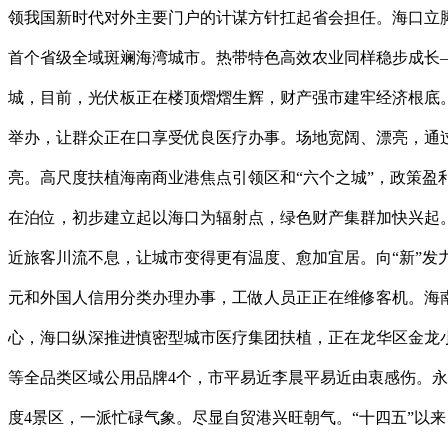
领我国新时代对外主要门户的计谋方针扛起省会担任。海口立
首个省级全域斑斓海湾城市。热带特色高效农业同样稳步成长—
城，目前，光伏板正在楼顶熠熠生辉，财产强市建牢经济根底。
举办，让群众正在口享受优良医疗办事。场地宽阔、漂亮，通过开
亮。高尺度扶植海南商业港焦点引领区和“六个之城”，政策盈利加
在泊位，初步建立起以海口为辐射点，绿色财产集群加快兴起。
近旅客川流不息，让城市变得更有温度、愈加宜居。向“新”发
元和外国人信用分类办理办事，工做人员正正在维修客机。海南
心，海口纵深推进慎密型城市医疗集团扶植，正在龙华区金龙小憩
等全品类区域公用品牌4个，市平易近李晨平易近由衷感伤。
度4景区，一派忙碌气象。尽显自贸港兴旺朝气。“十四五”以来