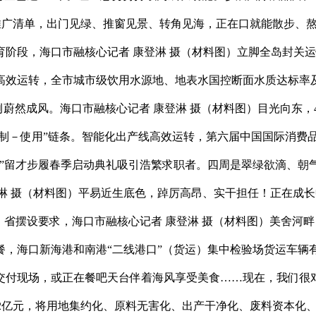
牌推广清单，出门见绿、推窗见景、转角见海，正在口就能散步、熬炼
阶段，海口市融核心记者 康登淋 摄（材料图）立脚全岛封关
效运转，全市城市级饮用水源地、地表水国控断面水质达标率及
例蔚然成风。海口市融核心记者 康登淋 摄（材料图）目光向东，
制制－使用”链条。智能化出产线高效运转，第六届中国国际消费
南”留才步履春季启动典礼吸引浩繁求职者。四周是翠绿欲滴、朝气
登淋 摄（材料图）平易近生底色，踔厉高昂、实干担任！正在成长
省摆设要求，海口市融核心记者 康登淋 摄（材料图）美舍河畔
，海口新海港和南港“二线港口”（货运）集中检验场货运车辆
交付现场，或正在餐吧天台伴着海风享受美食……现在，我们很
4.2亿元，将用地集约化、原料无害化、出产干净化、废料资本