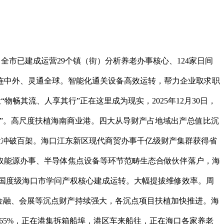
市已建成运营29个镇（街）分析养老办事核心、124家日间
连中外、灵通全球。智能化通关设备高效运转，帮力企业取求职
畅其流、人享其行”正在这里成为现实，2025年12月30日，
”。高尺度扶植海南商业港。四大从导财产占地域出产总值比沉
衔接量冲破百架。海口江东新区现代商贸办事千亿级财产集群获得省
取能源办事、半导体焦点设备等环节范畴生态合做伙伴落户，海
和国度级海口市学问产权核心建成运转。大幅提拔维修效率。周
金融、会展等沉点财产持续强大，各沉点项目扶植加快推进。海
比65%，正在港集拆箱船埠，港区车来船往，正在海口各家养老