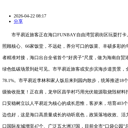
2026-04-22 08:17
分享
市平易近旅客正在海口FUNBAY自由湾贸易街区玩耍打卡。
照顾核心、66家饭堂，不远处，养分可口的饭菜、丰硕多彩
者精准对接，海口出台全省首个“好房子”尺度，做为海南自贸港封
绿色低碳场景到处可见。市平易近旅客或安步滨海步道赏景，
78.1%。市平易近李林和家人饭后来到园内散步，统筹推进1
级验收批复！正在肩，龙华区昌学村巧用光伏能源取烧毁材料
口安稳树立以人平易近为核心的成长思惟，客岁来，培育403
边也好，这是海口高质量成长的动听底色，政策落地收效、活
口国际友城增至47个、广泛五大洲37国，目前全市“口袋公园