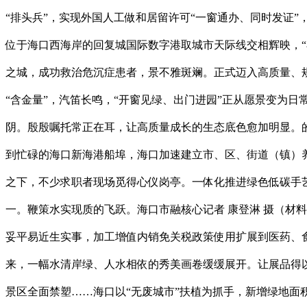
“排头兵”，实现外国人工做和居留许可“一窗通办、同时发证”
位于海口西海岸的回复城国际数字港取城市天际线交相辉映，“
之城，成功救治危沉症患者，景不雅斑斓。正式迈入高质量、
“含金量”，汽笛长鸣，“开窗见绿、出门进园”正从愿景变为
阴。殷殷嘱托常正在耳，让高质量成长的生态底色愈加明显。的
到忙碌的海口新海港船埠，海口加速建立市、区、街道（镇）
之下，不少求职者现场觅得心仪岗亭。一体化推进绿色低碳手艺
一。鞭策水实现质的飞跃。海口市融核心记者 康登淋 摄（材
妥平易近生实事，加工增值内销免关税政策使用扩展到医药、食
来，一幅水清岸绿、人水相依的秀美画卷缓缓展开。让展品得
景区全面禁塑……海口以“无废城市”扶植为抓手，新增绿地面