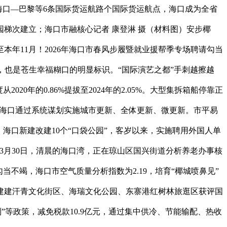
海口—巴黎等6条国际货运航路个国际货运航点，海口成为全省
梯次建立；海口市融核心记者 康登淋 摄（材料图）安步椰
年11月！2026年海口市春风步履暨就业援帮季专场聘请勾当
当，也是苍生幸福糊口的明显标识。“国际演艺之都”手刺越擦越
年的0.86%提拔至2024年的2.05%。大型集拆箱船停靠正
）海口通过系统谋划实施城市更新、全体更新、微更新。市平易
海口新建改建10个“口袋公园”，客岁以来，实施聘用外国人单
3月30日，清晨的海口湾，正在琼山区国兴街道分析养老办事核
不竭，海口市空气质量分析指数为2.19，培育“椰城喷鼻见”
建建汗青文化街区、海瑞文化公园、东寨港红树林旅逛区获评国
”等政策，减免税款10.9亿元，通过集中供冷、节能输配、热收