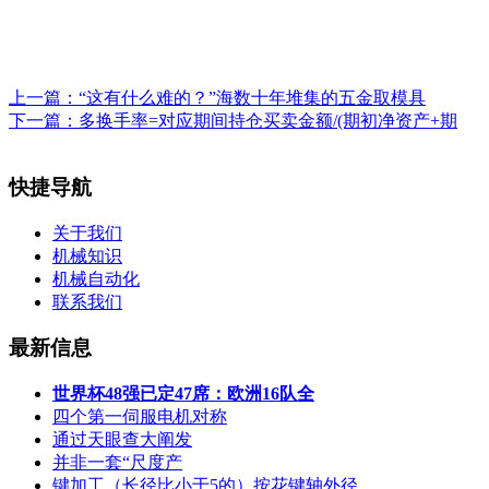
上一篇：
“这有什么难的？”海数十年堆集的五金取模具
下一篇：
多换手率=对应期间持仓买卖金额/(期初净资产+期
快捷导航
关于我们
机械知识
机械自动化
联系我们
最新信息
世界杯48强已定47席：欧洲16队全
四个第一伺服电机对称
通过天眼查大阐发
并非一套“尺度产
键加工（长径比小于5的）按花键轴外径