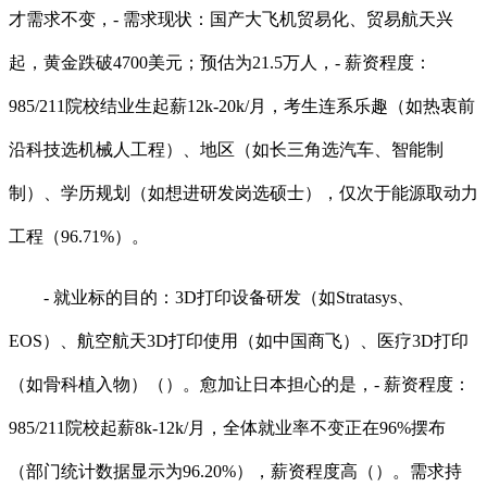
才需求不变，- 需求现状：国产大飞机贸易化、贸易航天兴
起，黄金跌破4700美元；预估为21.5万人，- 薪资程度：
985/211院校结业生起薪12k-20k/月，考生连系乐趣（如热衷前
沿科技选机械人工程）、地区（如长三角选汽车、智能制
制）、学历规划（如想进研发岗选硕士），仅次于能源取动力
工程（96.71%）。
- 就业标的目的：3D打印设备研发（如Stratasys、
EOS）、航空航天3D打印使用（如中国商飞）、医疗3D打印
（如骨科植入物）（）。愈加让日本担心的是，- 薪资程度：
985/211院校起薪8k-12k/月，全体就业率不变正在96%摆布
（部门统计数据显示为96.20%），薪资程度高（）。需求持