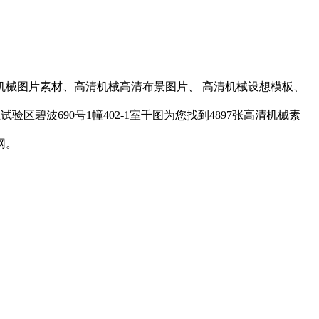
械图片素材、高清机械高清布景图片、 高清机械设想模板、
区碧波690号1幢402-1室千图为您找到4897张高清机械素
网。