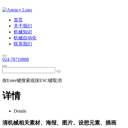
首页
关于我们
机械知识
机械自动化
联系我们
024-78710888
按Enter键搜索或按ESC键取消
详情
Details
清机械相关素材、海报、图片、设想元素、插画