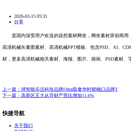
2026-03-15 05:31
分享
是国内深受用户欢送的设想素材网坐，网坐素材原创商用，千
高清机械矢量图素材、高清机械PPT模板、包含PSD、AI、CD
材，更多高清机械相关素材、海报、图片、插画、PSD素材、字体
上一篇：
球智能乐活科技品牌Fitbit取奢华时髦糊口品牌T
下一篇：
高新区五大从导财产营比增加11.6%
快捷导航
关于我们