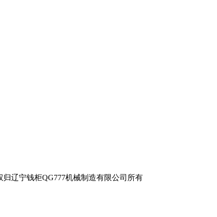
宁钱柜QG777机械制造有限公司所有