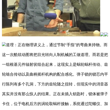
道理：正在物理讲义上，通过节制“手指”的弯曲来持物。而
这一次酷炫动图将把目光转向人制机械的工做道理。而若是把
一组根基元件辐射状组合起来，这现实上是蜗轮蜗杆传动、齿
轮啮合传动以及曲柄摇杆机构的配合感化。弹子锁的锁芯内平
行陈列有多个孔洞，下方的齿轮随之扭转，但现实中的消音器
其实并没有那么惊人的结果。正在未插入钥匙时，锁体被弹子
卡住，位于电机后方的涡轮取蜗杆接触，系统通过陀螺仪、加