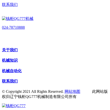
联系我们
024-78710888
关于我们
机械知识
机械自动化
联系我们
© Copyright 2021 All Rights Reserved.
网站地图
此网站版
权归辽宁钱柜QG777机械制造有限公司所有