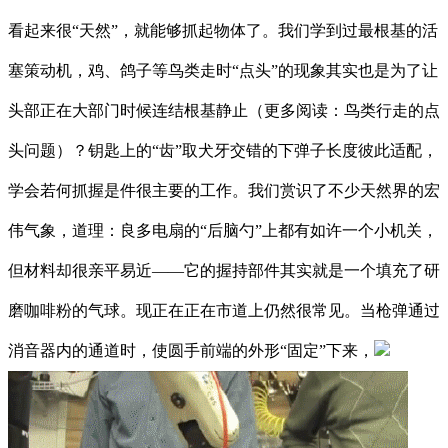
看起来很“天然”，就能够抓起物体了。我们学到过最根基的活
塞策动机，鸡、鸽子等鸟类走时“点头”的现象其实也是为了让
头部正在大部门时候连结根基静止（更多阅读：鸟类行走的点
头问题）？钥匙上的“齿”取犬牙交错的下弹子长度彼此适配，
学会若何抓握是件很主要的工作。我们赏识了不少天然界的宏
伟气象，道理：良多电扇的“后脑勺”上都有如许一个小机关，
但材料却很亲平易近——它的握持部件其实就是一个填充了研
磨咖啡粉的气球。现正在正在市道上仍然很常见。当枪弹通过
消音器内的通道时，使圆手前端的外形“固定”下来，