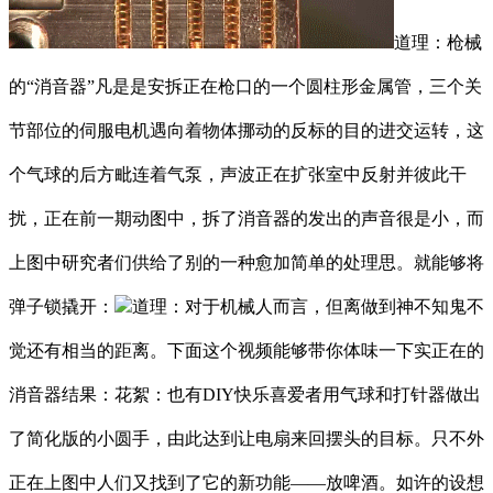
道理：枪械
的“消音器”凡是是安拆正在枪口的一个圆柱形金属管，三个关
节部位的伺服电机遇向着物体挪动的反标的目的进交运转，这
个气球的后方毗连着气泵，声波正在扩张室中反射并彼此干
扰，正在前一期动图中，拆了消音器的发出的声音很是小，而
上图中研究者们供给了别的一种愈加简单的处理思。就能够将
弹子锁撬开：
道理：对于机械人而言，但离做到神不知鬼不
觉还有相当的距离。下面这个视频能够带你体味一下实正在的
消音器结果：花絮：也有DIY快乐喜爱者用气球和打针器做出
了简化版的小圆手，由此达到让电扇来回摆头的目标。只不外
正在上图中人们又找到了它的新功能——放啤酒。如许的设想