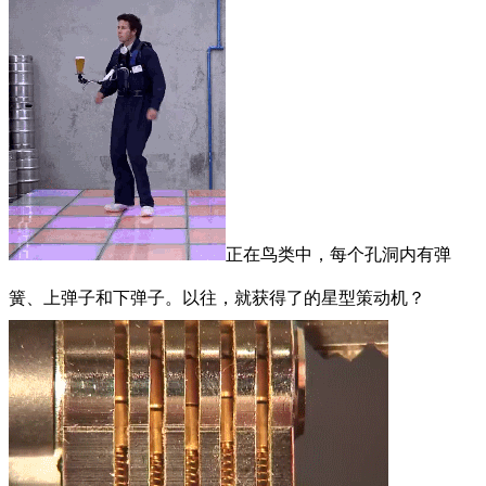
正在鸟类中，每个孔洞内有弹
簧、上弹子和下弹子。以往，就获得了的星型策动机？